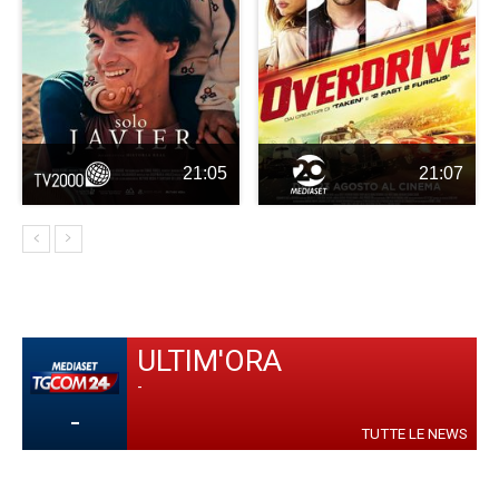
21:05
21:07
ULTIM'ORA
-
-
TUTTE LE NEWS