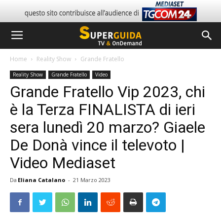
Home
Reality Show
Grande Fratello
Reality Show
Grande Fratello
Video
Grande Fratello Vip 2023, chi
è la Terza FINALISTA di ieri
sera lunedì 20 marzo? Giaele
De Donà vince il televoto |
Video Mediaset
Da
Eliana Catalano
-
21 Marzo 2023