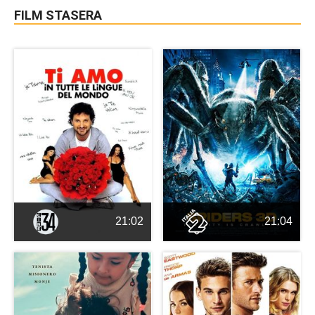
FILM STASERA
21:02
21:04