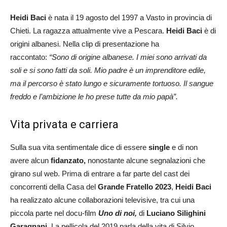
Heidi Baci
è nata il 19 agosto del 1997 a Vasto in provincia di
Chieti. La ragazza attualmente vive a Pescara.
Heidi Baci
è di
origini albanesi. Nella clip di presentazione ha
raccontato:
“
Sono di origine albanese. I miei sono arrivati da
soli e si sono fatti da soli. Mio padre è un imprenditore edile,
ma il percorso è stato lungo e sicuramente tortuoso. Il sangue
freddo e l’ambizione le ho prese tutte da mio papà”.
Vita privata e carriera
Sulla sua vita sentimentale dice di essere
single
e di non
avere alcun
fidanzato,
nonostante alcune segnalazioni che
girano sul web. Prima di entrare a far parte del cast dei
concorrenti della Casa del
Grande Fratello 2023
,
Heidi Baci
ha realizzato alcune collaborazioni televisive, tra cui una
piccola parte nel docu-film
Uno di noi,
di
Luciano Silighini
Garagnani.
La pellicola del 2019 parla della vita di Silvio