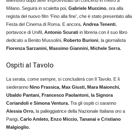
televisivo dopo aver improvvisato un concerto in metro a
Milano. Seguirà in scaletta poi,
Gabriele Muccino
, ora alla
regista del nuovo film ‘Fino alla fine’, che è stato presentato alla
Festa del Cinema di Roma. E ancora,
Andrea Tenenti
,
portavoce di Unifil,
Antonio Scurati
in libreria con il suo libro
dedicato a Benito Mussolini,
Roberto Burioni
, la giornalista
Fiorenza Sarzanini, Massimo Giannini, Michele Serra.
Ospiti al Tavolo
La serata, come sempre, si concluderà con Il Tavolo. E lì
siederanno
Nino Frassica, Max Giusti, Mara Maionchi,
Ubaldo Pantani, Francesco Paolantoni, la Signora
Coriandoli e Simona Ventura.
Tra gli ospiti ci saranno
Alessia Orro,
la palleggiatrice della Nazionale Italiana oro a
Parigi,
Carlo Amleto, Enzo Miccio, Tananai e Cristiano
Malgioglio.