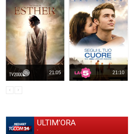
21:05
21:10
ULTIM'ORA
-