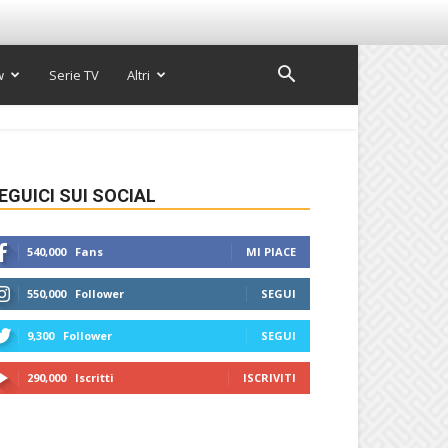
w
Serie TV
Altri
EGUICI SUI SOCIAL
540,000
Fans
MI PIACE
550,000
Follower
SEGUI
9,300
Follower
SEGUI
290,000
Iscritti
ISCRIVITI