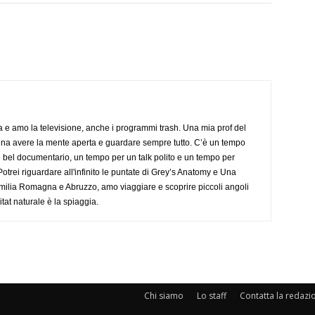
a e amo la televisione, anche i programmi trash. Una mia prof del
gna avere la mente aperta e guardare sempre tutto. C’è un tempo
 bel documentario, un tempo per un talk polito e un tempo per
trei riguardare all'infinito le puntate di Grey’s Anatomy e Una
ilia Romagna e Abruzzo, amo viaggiare e scoprire piccoli angoli
tat naturale è la spiaggia.
Chi siamo
Lo staff
Contatta la redazi