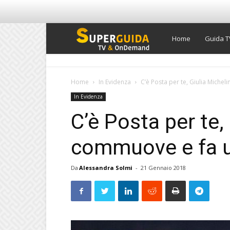
Super
Home
Guida T
Guida
Home
In Evidenza
C’è Posta per te, Giulia Michel
In Evidenza
TV
C’è Posta per te, 
commuove e fa u
Da
Alessandra Solmi
-
21 Gennaio 2018