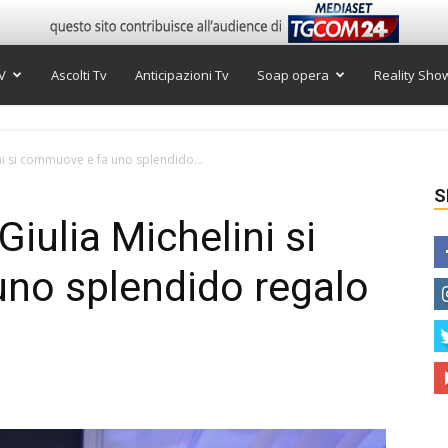
V
Ascolti Tv
Anticipazioni Tv
Soap opera
Reality Sho
ini si commuove e fa uno splendido...
S
Giulia Michelini si
no splendido regalo