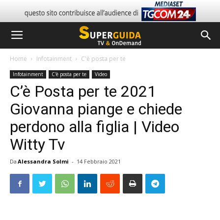
Home
Infotainment
C'è posta per te
Infotainment
C'è posta per te
Video
C’è Posta per te 2021
Giovanna piange e chiede
perdono alla figlia | Video
Witty Tv
Da
Alessandra Solmi
-
14 Febbraio 2021