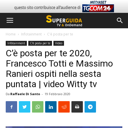
Home
Infotainment
C'è posta per te
Infotainment
C'è posta per te
Video
C’è posta per te 2020,
Francesco Totti e Massimo
Ranieri ospiti nella sesta
puntata | video Witty tv
Da
Raffaele Di Santo
-
19 Febbraio 2020