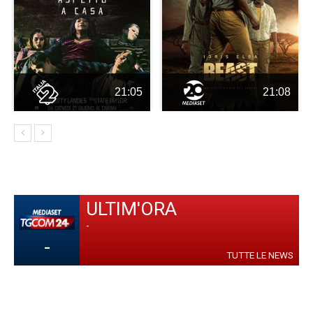
21:05
21:08
ULTIM'ORA
-
-
TUTTE LE NEWS