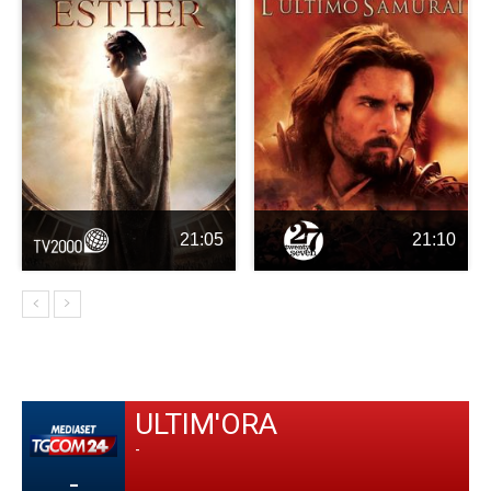
21:05
21:10
ULTIM'ORA
-
-