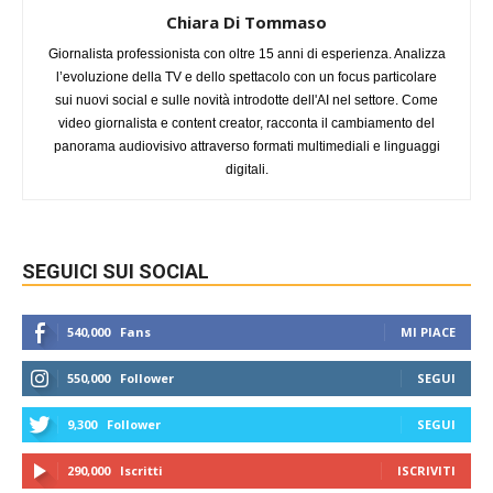
Chiara Di Tommaso
Giornalista professionista con oltre 15 anni di esperienza. Analizza
l’evoluzione della TV e dello spettacolo con un focus particolare
sui nuovi social e sulle novità introdotte dell'AI nel settore. Come
video giornalista e content creator, racconta il cambiamento del
panorama audiovisivo attraverso formati multimediali e linguaggi
digitali.
SEGUICI SUI SOCIAL
540,000
Fans
MI PIACE
550,000
Follower
SEGUI
9,300
Follower
SEGUI
290,000
Iscritti
ISCRIVITI