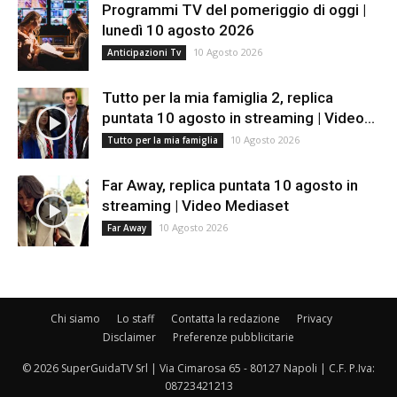
Programmi TV del pomeriggio di oggi |
lunedì 10 agosto 2026
10 Agosto 2026
Anticipazioni Tv
Tutto per la mia famiglia 2, replica
puntata 10 agosto in streaming | Video...
10 Agosto 2026
Tutto per la mia famiglia
Far Away, replica puntata 10 agosto in
streaming | Video Mediaset
10 Agosto 2026
Far Away
Chi siamo
Lo staff
Contatta la redazione
Privacy
Disclaimer
Preferenze pubblicitarie
© 2026 SuperGuidaTV Srl | Via Cimarosa 65 - 80127 Napoli | C.F. P.Iva:
08723421213