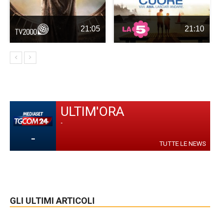
21:05
21:10
ULTIM'ORA
-
-
TUTTE LE NEWS
GLI ULTIMI ARTICOLI