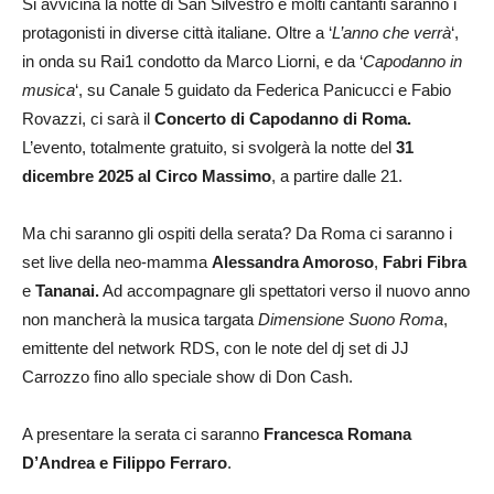
Si avvicina la notte di San Silvestro e molti cantanti saranno i
protagonisti in diverse città italiane. Oltre a ‘
L’anno che verrà
‘,
in onda su Rai1 condotto da Marco Liorni, e da ‘
Capodanno in
musica
‘, su Canale 5 guidato da Federica Panicucci e Fabio
Rovazzi, ci sarà il
Concerto di Capodanno di Roma.
L’evento, totalmente gratuito, si svolgerà la notte del
31
dicembre 2025 al Circo Massimo
, a partire dalle 21.
Ma chi saranno gli ospiti della serata? Da Roma ci saranno i
set live della neo-mamma
Alessandra Amoroso
,
Fabri Fibra
e
Tananai.
Ad accompagnare gli spettatori verso il nuovo anno
non mancherà la musica targata
Dimensione Suono Roma
,
emittente del network RDS, con le note del dj set di JJ
Carrozzo fino allo speciale show di Don Cash.
A presentare la serata ci saranno
Francesca Romana
D’Andrea e Filippo Ferraro
.