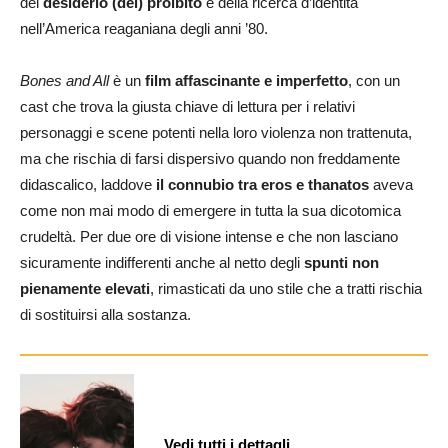
del
desiderio (del) proibito
e della ricerca d’identità
nell’America reaganiana degli anni ’80.
Bones and All
è un
film affascinante e imperfetto
, con un
cast che trova la giusta chiave di lettura per i relativi
personaggi e scene potenti nella loro violenza non trattenuta,
ma che rischia di farsi dispersivo quando non freddamente
didascalico, laddove
il connubio tra eros e thanatos
aveva
come non mai modo di emergere in tutta la sua dicotomica
crudeltà. Per due ore di visione intense e che non lasciano
sicuramente indifferenti anche al netto degli
spunti non
pienamente elevati
, rimasticati da uno stile che a tratti rischia
di sostituirsi alla sostanza.
Vedi tutti i dettagli