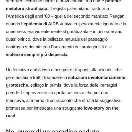
semplice elemento horror o provocatorio, ma come
potente
metafora stratificata
. Il regista palermitano trasforma
l’America degli anni ’80 – quella del secondo mandato Reagan,
quando
l’epidemia di AIDS
veniva colpevolmente ignorata e la
queerness era violentemente stigmatizzata – in uno scenario
quasi onirico, dove la bellezza naturale del paesaggio
contrasta stridente con l’isolamento dei protagonisti e la
violenza sempre più disperata
.
Un tentativo ambizioso e non privo di spunti affascinanti, che
però rischia a tratti di scadere in
soluzioni involontariamente
grottesche
, epilogo in primis, dove la forza delle immagini
prende il sopravvento su quella sostanza che pur non
mancava, all’interno di un racconto che sfrutta la suggestiva
premessa per innescare una struggente
love-story on the
road
.
Nel cuore di un paradiso caduto