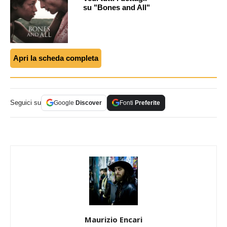
su "Bones and All"
Apri la scheda completa
Seguici su
Google
Discover
Fonti
Preferite
Maurizio Encari