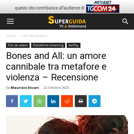
Home
Film da vedere
Film da vedere
Piattaforme streaming
RaiPlay
Bones and All: un amore
cannibale tra metafore e
violenza – Recensione
Da
Maurizio Encari
-
22 Ottobre 2025