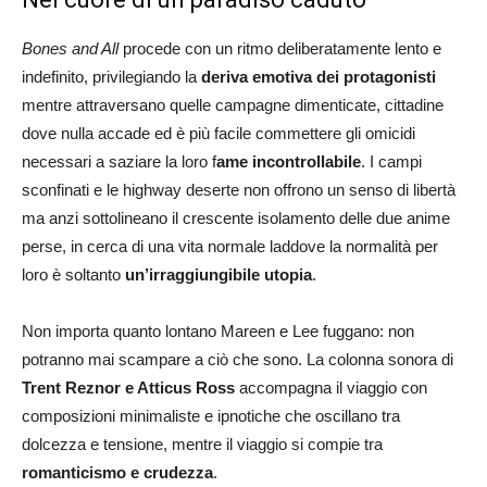
Bones and All
procede con un ritmo deliberatamente lento e
indefinito, privilegiando la
deriva emotiva dei protagonisti
mentre attraversano quelle campagne dimenticate, cittadine
dove nulla accade ed è più facile commettere gli omicidi
necessari a saziare la loro f
ame incontrollabile
. I campi
sconfinati e le highway deserte non offrono un senso di libertà
ma anzi sottolineano il crescente isolamento delle due anime
perse, in cerca di una vita normale laddove la normalità per
loro è soltanto
un’irraggiungibile utopia
.
Non importa quanto lontano Mareen e Lee fuggano: non
potranno mai scampare a ciò che sono. La colonna sonora di
Trent Reznor e Atticus Ross
accompagna il viaggio con
composizioni minimaliste e ipnotiche che oscillano tra
dolcezza e tensione, mentre il viaggio si compie tra
romanticismo e crudezza
.