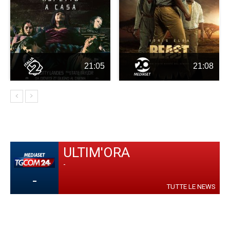
21:05
21:08
ULTIM'ORA
-
-
TUTTE LE NEWS