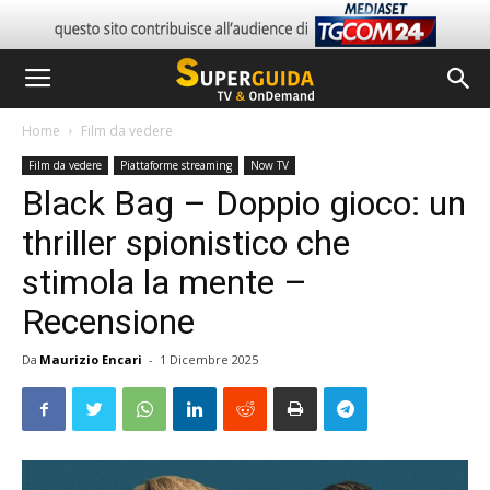
Home
Film da vedere
Film da vedere
Piattaforme streaming
Now TV
Black Bag – Doppio gioco: un
thriller spionistico che
stimola la mente –
Recensione
Da
Maurizio Encari
-
1 Dicembre 2025