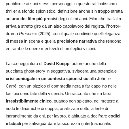
pubblico e ai suoi stessi personaggi in questo raffinatissimo
thriller a sfondo spionistico, definizione anche sin troppo stretta
ad
uno dei film più precisi
degli ultimi anni. Film che tra l’altro
arriva a stretto giro da un altro capolavoro del regista, l’horror-
drama
Presence
(2025), con il quale condivide quell’eleganza
di messa in scena e quella
precisione narrativa
che rendono
entrambe le opere meritevoli di molteplici visioni.
La sceneggiatura di
David Koepp
, autore anche della
succitata ghost-story in soggettiva, sviscera una potenziale
crisi coniugale in un contesto spionistico
alla John le
Carré, con un pizzico di commedia nera a far capolino nelle
fasi più concitate della vicenda. Un racconto che sa farsi
irresistibilmente cinico
, quando non spietato, nel mettere a
nudo le dinamiche di coppia, analizzate sotto la lente di
ingrandimento da chi, per lavoro, è abituato a decifrare
codici
e labiali
per salvaguardare la sicurezza (inter)nazionale.