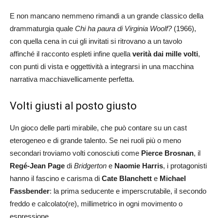
E non mancano nemmeno rimandi a un grande classico della
drammaturgia quale
Chi ha paura di Virginia Woolf?
(1966),
con quella cena in cui gli invitati si ritrovano a un tavolo
affinché il racconto espleti infine quella
verità dai mille volti
,
con punti di vista e oggettività a integrarsi in una macchina
narrativa macchiavellicamente perfetta.
Volti giusti al posto giusto
Un gioco delle parti mirabile, che può contare su un cast
eterogeneo e di grande talento. Se nei ruoli più o meno
secondari troviamo volti conosciuti come
Pierce Brosnan
, il
Regé-Jean Page
di
Bridgerton
e
Naomie Harris
, i protagonisti
hanno il fascino e carisma di
Cate Blanchett
e
Michael
Fassbender
: la prima seducente e imperscrutabile, il secondo
freddo e calcolato(re), millimetrico in ogni movimento o
espressione.