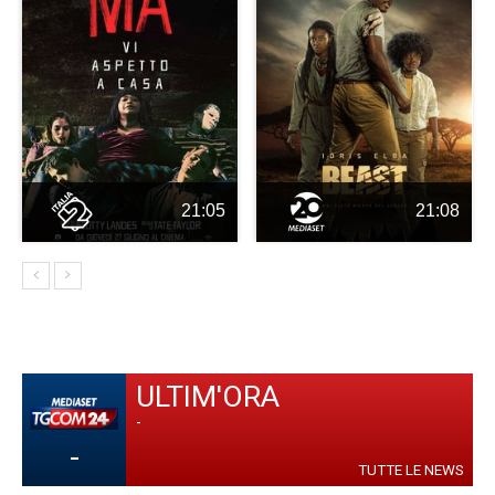
21:05
21:08
ULTIM'ORA
-
-
TUTTE LE NEWS