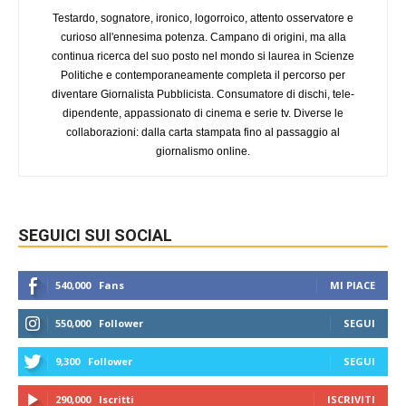
Testardo, sognatore, ironico, logorroico, attento osservatore e
curioso all'ennesima potenza. Campano di origini, ma alla
continua ricerca del suo posto nel mondo si laurea in Scienze
Politiche e contemporaneamente completa il percorso per
diventare Giornalista Pubblicista. Consumatore di dischi, tele-
dipendente, appassionato di cinema e serie tv. Diverse le
collaborazioni: dalla carta stampata fino al passaggio al
giornalismo online.
SEGUICI SUI SOCIAL
540,000
Fans
MI PIACE
550,000
Follower
SEGUI
9,300
Follower
SEGUI
290,000
Iscritti
ISCRIVITI