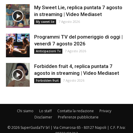
My Sweet Lie, replica puntata 7 agosto
in streaming | Video Mediaset
7 Agosto 2026
My sweet lie
Programmi TV del pomeriggio di oggi |
venerdì 7 agosto 2026
7 Agosto 2026
Anticipazioni Tv
Forbidden fruit 4, replica puntata 7
agosto in streaming | Video Mediaset
7 Agosto 2026
Forbidden fruit
Chi siamo
Lo staff
Contatta la redazione
Privacy
Disclaimer
Preferenze pubblicitarie
© 2026 SuperGuidaTV Srl | Via Cimarosa 65 - 80127 Napoli | C.F. P.Iva: