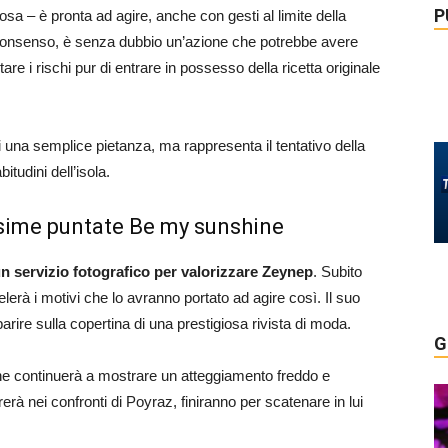
P
 – è pronta ad agire, anche con gesti al limite della
uo consenso, è senza dubbio un’azione che potrebbe avere
re i rischi pur di entrare in possesso della ricetta originale
di una semplice pietanza, ma rappresenta il tentativo della
itudini dell’isola.
ssime puntate Be my sunshine
n servizio fotografico per valorizzare Zeynep
. Subito
elerà i motivi che lo avranno portato ad agire così. Il suo
arire sulla copertina di una prestigiosa rivista di moda.
G
ane continuerà a mostrare un atteggiamento freddo e
à nei confronti di Poyraz, finiranno per scatenare in lui