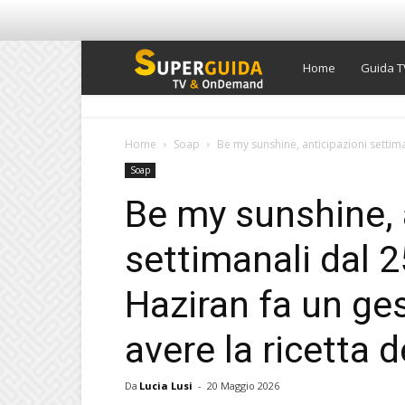
Super
Home
Guida T
Guida
Home
Soap
Be my sunshine, anticipazioni settima
Soap
TV
Be my sunshine, 
settimanali dal 
Haziran fa un ge
avere la ricetta d
Da
Lucia Lusi
-
20 Maggio 2026