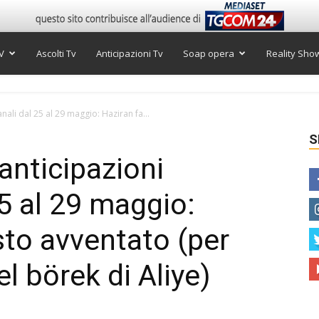
V
Ascolti Tv
Anticipazioni Tv
Soap opera
Reality Sho
nali dal 25 al 29 maggio: Haziran fa...
S
anticipazioni
25 al 29 maggio:
sto avventato (per
el börek di Aliye)