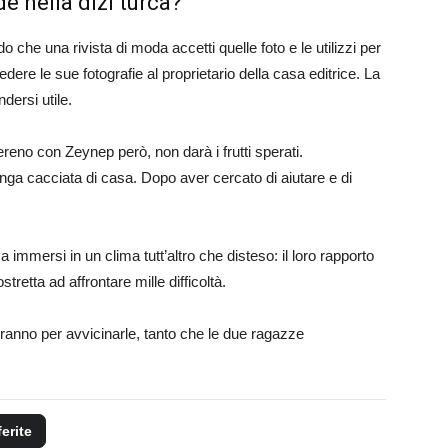
e nella dizi turca?
do che una rivista di moda accetti quelle foto e le utilizzi per
dere le sue fotografie al proprietario della casa editrice. La
dersi utile.
sereno con Zeynep però, non darà i frutti sperati.
nga cacciata di casa. Dopo aver cercato di aiutare e di
 immersi in un clima tutt’altro che disteso: il loro rapporto
tretta ad affrontare mille difficoltà.
niranno per avvicinarle, tanto che le due ragazze
ferite