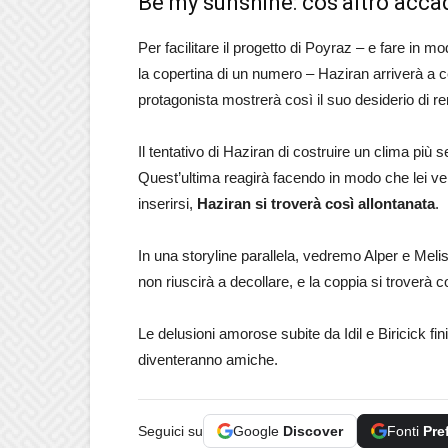
Be my sunshine: cos’altro accad
Per facilitare il progetto di Poyraz – e fare in mo
la copertina di un numero – Haziran arriverà a ce
protagonista mostrerà così il suo desiderio di ren
Il tentativo di Haziran di costruire un clima più 
Quest’ultima reagirà facendo in modo che lei ve
inserirsi,
Haziran si troverà così allontanata
.
In una storyline parallela, vedremo Alper e Melisa
non riuscirà a decollare, e la coppia si troverà cos
Le delusioni amorose subite da Idil e Biricick fi
diventeranno amiche.
Seguici su
Google
Discover
Fonti
Pre