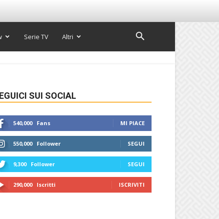
w
Serie TV
Altri
EGUICI SUI SOCIAL
540,000
Fans
MI PIACE
550,000
Follower
SEGUI
9,300
Follower
SEGUI
290,000
Iscritti
ISCRIVITI