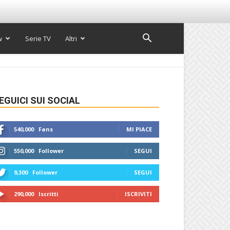
w
Serie TV
Altri
EGUICI SUI SOCIAL
540,000
Fans
MI PIACE
550,000
Follower
SEGUI
9,300
Follower
SEGUI
290,000
Iscritti
ISCRIVITI