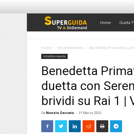
Super
Home
Guida T
Guida
Home
Intrattenimento
Benedetta Primavera, Loret
Intrattenimento
TV
Benedetta Primav
duetta con Seren
brividi su Rai 1 |
Da
Nunzio Zeccato
-
31 Marzo 2023