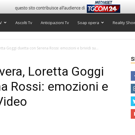
V
Ascolti Tv
Anticipazioni Tv
Soap opera
Reality Sho
ta Goggi duetta con Serena Rossi: emozioni e brividi su...
S
era, Loretta Goggi
a Rossi: emozioni e
 Video