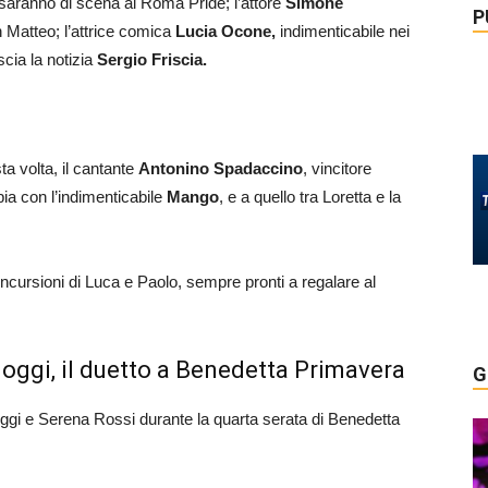
saranno di scena al Roma Pride; l’attore
Simone
P
 Matteo; l’attrice comica
Lucia Ocone,
indimenticabile nei
scia la notizia
Sergio Friscia.
a volta, il cantante
Antonino Spadaccino
, vincitore
pia con l’indimenticabile
Mango
, e a quello tra Loretta e la
cursioni di Luca e Paolo, sempre pronti a regalare al
Goggi, il duetto a Benedetta Primavera
G
Goggi e Serena Rossi durante la quarta serata di Benedetta