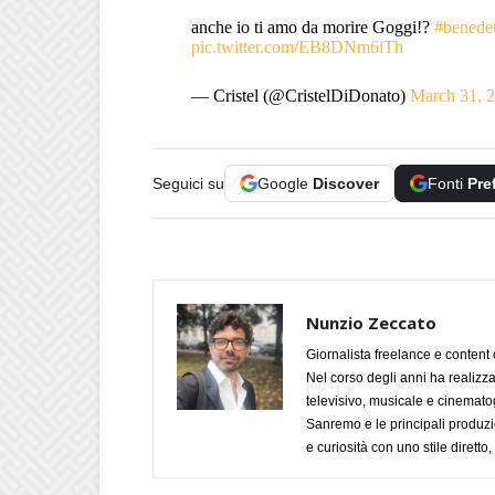
anche io ti amo da morire Goggi!?
#benedet
pic.twitter.com/EB8DNm6iTh
— Cristel (@CristelDiDonato)
March 31, 
Seguici su
Google
Discover
Fonti
Pre
Nunzio Zeccato
Giornalista freelance e content 
Nel corso degli anni ha realizz
televisivo, musicale e cinematog
Sanremo e le principali produzi
e curiosità con uno stile diretto