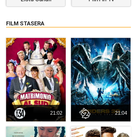
FILM STASERA
21:02
21:04