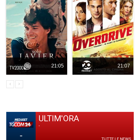
21:05
21:07
ULTIM'ORA
-
-
TUTTE LE NEWS