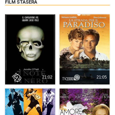
FILM STASERA
21:02
21:05