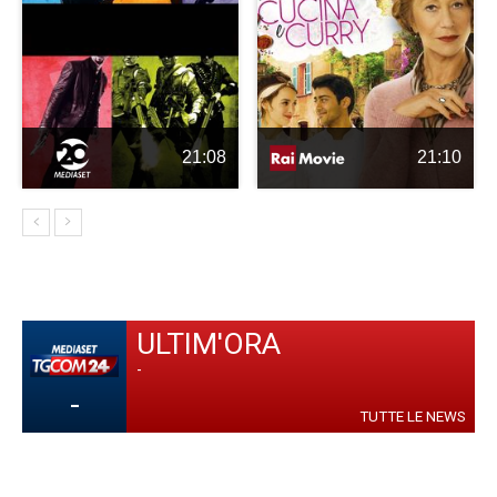
21:08
21:10
ULTIM'ORA
-
-
TUTTE LE NEWS