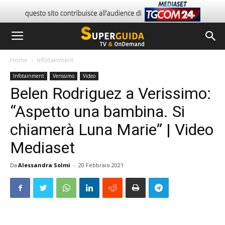
Home
Infotainment
Infotainment
Verissimo
Video
Belen Rodriguez a Verissimo:
“Aspetto una bambina. Si
chiamerà Luna Marie” | Video
Mediaset
Da
Alessandra Solmi
-
20 Febbraio 2021