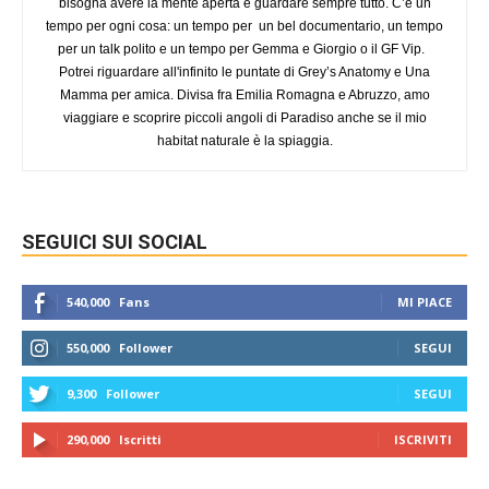
bisogna avere la mente aperta e guardare sempre tutto. C’è un
tempo per ogni cosa: un tempo per un bel documentario, un tempo
per un talk polito e un tempo per Gemma e Giorgio o il GF Vip.
Potrei riguardare all'infinito le puntate di Grey’s Anatomy e Una
Mamma per amica. Divisa fra Emilia Romagna e Abruzzo, amo
viaggiare e scoprire piccoli angoli di Paradiso anche se il mio
habitat naturale è la spiaggia.
SEGUICI SUI SOCIAL
540,000
Fans
MI PIACE
550,000
Follower
SEGUI
9,300
Follower
SEGUI
290,000
Iscritti
ISCRIVITI