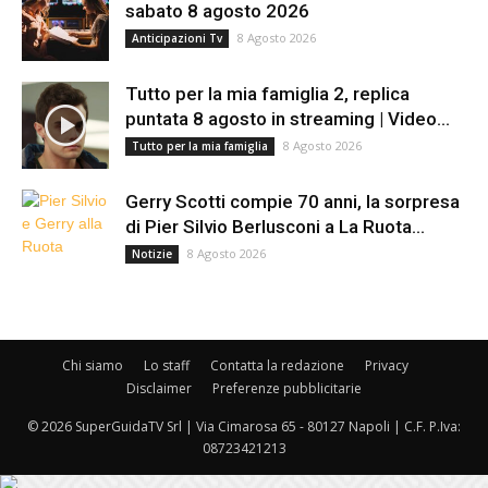
sabato 8 agosto 2026
8 Agosto 2026
Anticipazioni Tv
Tutto per la mia famiglia 2, replica
puntata 8 agosto in streaming | Video...
8 Agosto 2026
Tutto per la mia famiglia
Gerry Scotti compie 70 anni, la sorpresa
di Pier Silvio Berlusconi a La Ruota...
8 Agosto 2026
Notizie
Chi siamo
Lo staff
Contatta la redazione
Privacy
Disclaimer
Preferenze pubblicitarie
© 2026 SuperGuidaTV Srl | Via Cimarosa 65 - 80127 Napoli | C.F. P.Iva:
08723421213