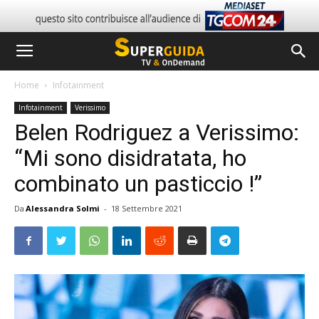
Home
Infotainment
Infotainment
Verissimo
Belen Rodriguez a Verissimo:
“Mi sono disidratata, ho
combinato un pasticcio !”
Da
Alessandra Solmi
-
18 Settembre 2021