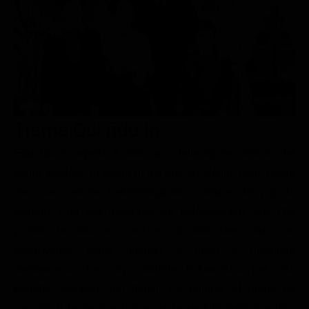
Le interviste in esclusiva
Tempesta D’amore
Temptation Island
Film da vedere
Il Paradiso delle signore
Ultima Fermata
Piattaforme streaming
Un Posto al Sole
Talent show
Apple TV Plus
Segreti di Famiglia
Infotainment
Discovery Plus
The Family
Game Show
Disney plus
Trama Qui rido io
Uomini e Donne
NetFlix
Eduardo Scarpetta è stato una delle figure simbolo del
teatro tricolore, in grado di dar vita ad alcune delle opere
Gossip
Now TV
che sono entrate nell'immaginario comune del popolo
Sport in tv
Paramount Plus
italiano. Una vita trascorsa sul palcoscenico, che l'ha
Cartoni Anime e Manga
Prime Video
portato in alto ma anche ad affrontare situazioni
Vip e Personaggi Tv
RaiPlay
controverse, come quando si trovò a discutere
nientemeno che con Gabriele D'Annunzio per una
Musica
parodia. Genitore dei fratelli De Filippo, al quale ha
Oroscopo Paolo Fox
passato il testimone, rivive qui in un film autobiografico