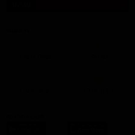
07:40
TUTTE LE NEWS
GUIDA TV
Ora in Onda
Serata
21:10
21:15
21:22
23:03
23:17
00:31
21:10
21:15
21:30
23:03
23:18
Lista Canali
Film in TV
SCARICA L'APP