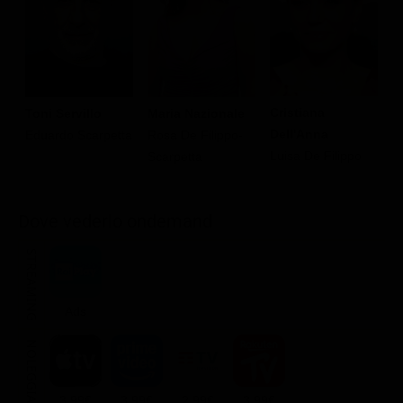
Cristiana
Toni Servillo
Maria Nazionale
A
Dell'Anna
Eduardo Scarpetta
Rosa De Filippo-
A
Luisa De Filippo
Scarpetta
Dove vederlo ondemand
STREAMING
Ads
NOLEGGIA
3.99€
3.99€
2.99€
3.99€