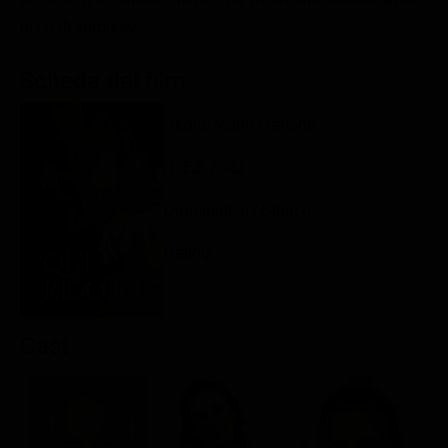
Classifiche
ricco di sorprese.
Migliori film
Scheda del film
Migliori Serie TV
Regia: Mario Martone
IT, ES 2021
Drammatico / Storico
Rating:
Cast