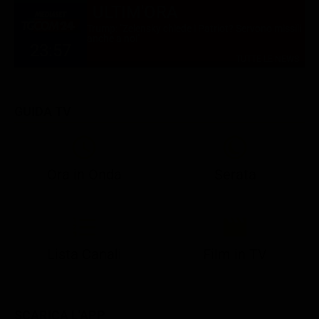
ULTIM'ORA
Trump: "Zelensky chiede i Patriot? Servono missili
anche a noi"
23:57
TUTTE LE NEWS
GUIDA TV
Ora in Onda
Serata
21:05
21:10
21:17
22:57
23:10
23:30
21:08
21:15
21:19
23:03
23:17
23:30
Lista Canali
Film in TV
SCARICA L'APP