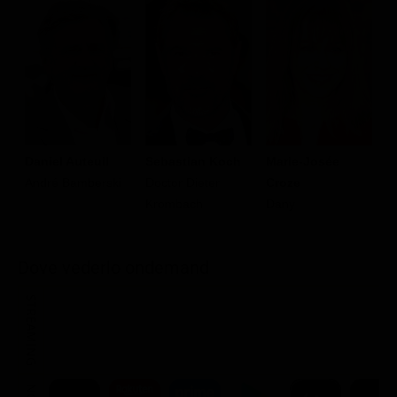
Daniel Auteuil
Sebastian Koch
Marie-Josée
C
André Bamberski
Doctor Dieter
Croze
C
Krombach
Dany
Dove vederlo ondemand
STREAMING