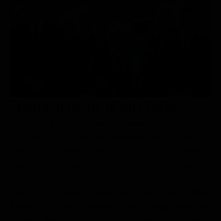
Le interviste in esclusiva
Tempesta D’amore
Temptation Island
Film da vedere
Il Paradiso delle signore
Ultima Fermata
Piattaforme streaming
Un Posto al Sole
Talent show
Apple TV Plus
Segreti di Famiglia
Infotainment
Discovery Plus
The Family
Game Show
Disney plus
Trama In nome di mia figlia
Uomini e Donne
NetFlix
Nel luglio del 1982, André Bamberski viene sconvolto
Gossip
Now TV
dalla notizia che sua figlia quattordicenne, Kalinka, ha
Sport in tv
Paramount Plus
perso la vita mentre si trovava in vacanza in Germania
Cartoni Anime e Manga
Prime Video
insieme alla madre e al patrigno. L'uomo inizia a
Vip e Personaggi Tv
RaiPlay
sospettare qualcosa di losco su quella morte così
improvvisa e proprio l'atteggiamento del patrigno, il dottor
Musica
Krombach, lo mette in allarme, tanto da fargli credere che
Oroscopo Paolo Fox
il referto dell'autopsia sia stato manipolato. Bamberski