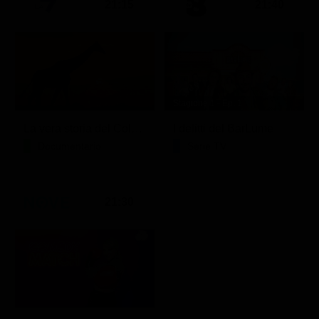
21:15
21:40
Stagione 1 - Ep. 1
La vera storia del Colosseo: ascesa e caduta
I delitti del BarLume
Documentario
Serie TV
21:30