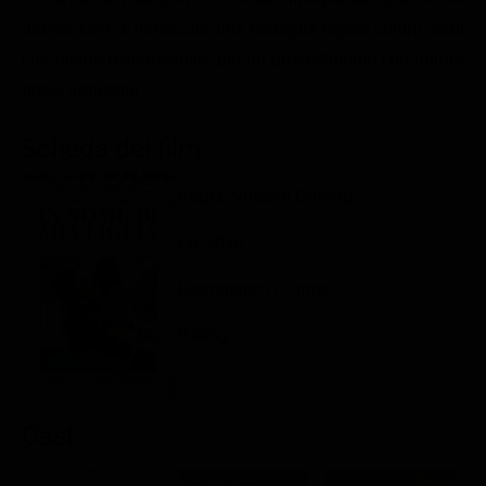
Classifiche
decide così di innescare una battaglia legale contro colui
che ritiene responsabile, per un procedimento che durerà
Migliori film
quasi trent'anni.
Migliori Serie TV
Scheda del film
Regia: Vincent Garenq
FR 2016
Drammatico / Crime
Rating:
Cast