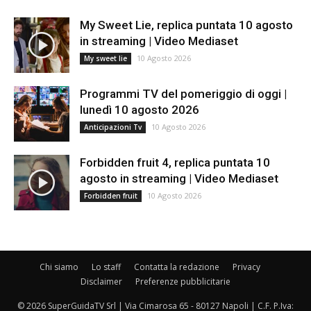
My Sweet Lie, replica puntata 10 agosto
in streaming | Video Mediaset
10 Agosto 2026
My sweet lie
Programmi TV del pomeriggio di oggi |
lunedì 10 agosto 2026
10 Agosto 2026
Anticipazioni Tv
Forbidden fruit 4, replica puntata 10
agosto in streaming | Video Mediaset
10 Agosto 2026
Forbidden fruit
Chi siamo
Lo staff
Contatta la redazione
Privacy
Disclaimer
Preferenze pubblicitarie
© 2026 SuperGuidaTV Srl | Via Cimarosa 65 - 80127 Napoli | C.F. P.Iva: