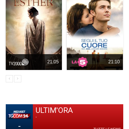
21:05
21:10
ULTIM'ORA
-
-