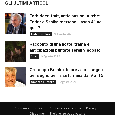
GLI ULTIMI ARTICOLI
Forbidden fruit, anticipazioni turche:
Ender e Şahika mettono Hasan Alì nei
guai?
9 Agosto 2026
Forbidden fruit
Racconto di una notte, trama e
anticipazioni puntate serali 9 agosto
9 Agosto 2026
Soap
Oroscopo Branko: le previsioni segno
per segno per la settimana dal 9 al 15...
9 Agosto 2026
Oroscopo Branko
Chi siamo
Lo staff
Contatta la redazione
Privacy
Disclaimer
Preferenze pubblicitarie