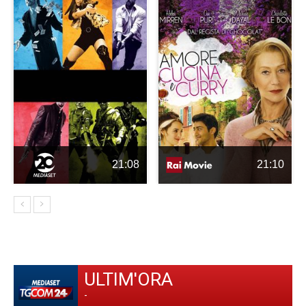
21:08
21:10
ULTIM'ORA
-