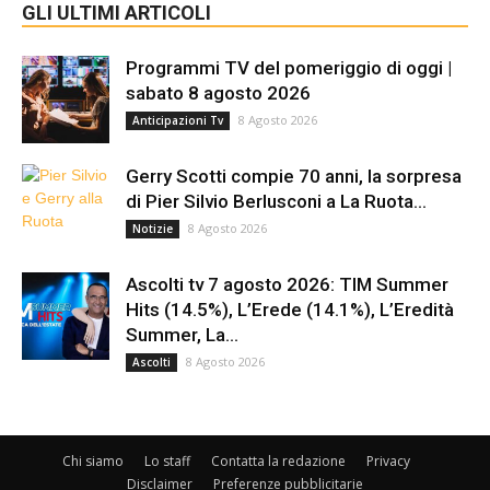
GLI ULTIMI ARTICOLI
Programmi TV del pomeriggio di oggi |
sabato 8 agosto 2026
8 Agosto 2026
Anticipazioni Tv
Gerry Scotti compie 70 anni, la sorpresa
di Pier Silvio Berlusconi a La Ruota...
8 Agosto 2026
Notizie
Ascolti tv 7 agosto 2026: TIM Summer
Hits (14.5%), L’Erede (14.1%), L’Eredità
Summer, La...
8 Agosto 2026
Ascolti
Chi siamo
Lo staff
Contatta la redazione
Privacy
Disclaimer
Preferenze pubblicitarie