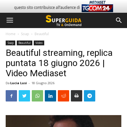
Home
Soap
Beautiful
Soap
Beautiful
Video
Beautiful streaming, replica
puntata 18 giugno 2026 |
Video Mediaset
Da
Lucia Lusi
-
18 Giugno 2026