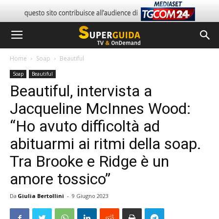
Home
Soap
Beautiful
Soap
Beautiful
Beautiful, intervista a
Jacqueline McInnes Wood:
“Ho avuto difficoltà ad
abituarmi ai ritmi della soap.
Tra Brooke e Ridge è un
amore tossico”
Da
Giulia Bertollini
-
9 Giugno 2023