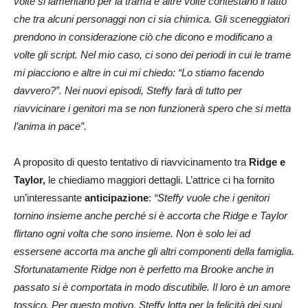
volte si lamentano per la trama e altre volte contestano il fatto
che tra alcuni personaggi non ci sia chimica. Gli sceneggiatori
prendono in considerazione ciò che dicono e modificano a
volte gli script. Nel mio caso, ci sono dei periodi in cui le trame
mi piacciono e altre in cui mi chiedo: “Lo stiamo facendo
davvero?”. Nei nuovi episodi, Steffy farà di tutto per
riavvicinare i genitori ma se non funzionerà spero che si metta
l’anima in pace”.
A proposito di questo tentativo di riavvicinamento tra
Ridge e
Taylor,
le chiediamo maggiori dettagli. L’attrice ci ha fornito
un’interessante
anticipazione
:
“Steffy vuole che i genitori
tornino insieme anche perché si è accorta che Ridge e Taylor
flirtano ogni volta che sono insieme. Non è solo lei ad
essersene accorta ma anche gli altri componenti della famiglia.
Sfortunatamente Ridge non è perfetto ma Brooke anche in
passato si è comportata in modo discutibile. Il loro è un amore
tossico. Per questo motivo, Steffy lotta per la felicità dei suoi