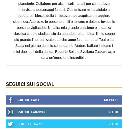
pianoforte. Collaboro per alcuni settimanali per cui realizzo
interviste a personaggi famosi. Comunicare mi ha aiutato a
superare il blocco della timidezza e ad acquistare maggiore
sicurezza. Apprezzo le persone umili e sincere e detesto invece le
persone vigliacche. Un’altra mia grande passione è la danza
classica che ho studiato sin da quando ero bambina. Il mio sogno
più grande l’ho realizzato qualche anno fa entrando al Teatro La
Scala nel giorno del mio compleanno. Vedere ballare insieme i
miei due idoli della danza, Roberto Bolle e Svetlana Zackarova, è
stata un’emozione incredibile.
SEGUICI SUI SOCIAL
540,000
Fans
MI PIACE
550,000
Follower
SEGUI
9,300
Follower
SEGUI