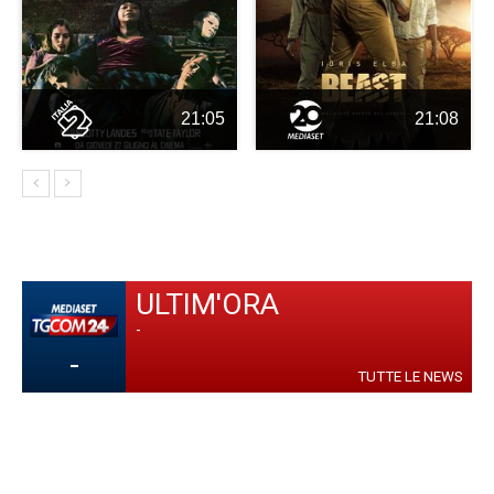
21:05
21:08
ULTIM'ORA
-
-
TUTTE LE NEWS