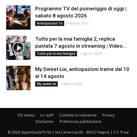
Programmi TV del pomeriggio di oggi |
sabato 8 agosto 2026
8 Agosto 2026
Anticipazioni Tv
Tutto per la mia famiglia 2, replica
puntata 7 agosto in streaming | Video...
7 Agosto 2026
Tutto per la mia famiglia
My Sweet Lie, anticipazioni trame dal 10
al 14 agosto
7 Agosto 2026
My sweet lie
Chi siamo
Lo staff
Contatta la redazione
Privacy
Disclaimer
Preferenze pubblicitarie
© 2026 SuperGuidaTV Srl | Via Cimarosa 65 - 80127 Napoli | C.F. P.Iva: