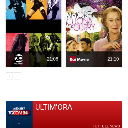
21:08
21:10
ULTIM'ORA
-
-
TUTTE LE NEWS