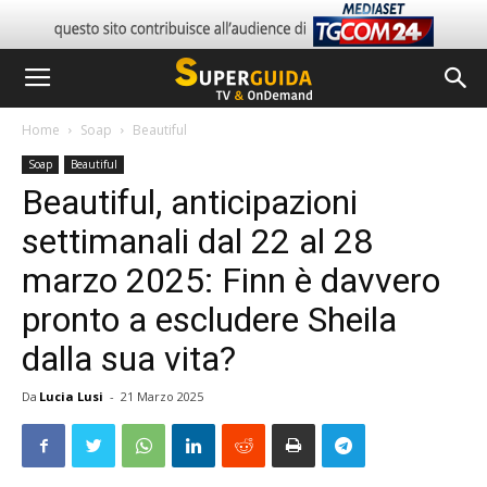
Home
Soap
Beautiful
Soap
Beautiful
Beautiful, anticipazioni
settimanali dal 22 al 28
marzo 2025: Finn è davvero
pronto a escludere Sheila
dalla sua vita?
Da
Lucia Lusi
-
21 Marzo 2025