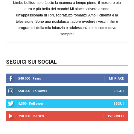
bimbo bellissimo e faccio la mamma a tempo pieno, il mestiere più
duro e più bello del mondo! Mi piace scrivere e sono
un'appassionata di libri, soprattutto romanzi. Amo il cinema e la
televisione. Sono una nostalgica : adoro rivedere i vecchi film e
programmi della mia infanzia e adolescenza e mi commuovo
sempre!
SEGUICI SUI SOCIAL
540,000
Fans
MI PIACE
550,000
Follower
SEGUI
9,300
Follower
SEGUI
290,000
Iscritti
ISCRIVITI