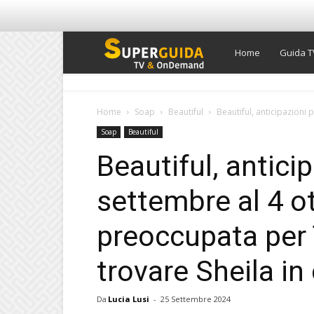
Super
Home
Guida T
Guida
Home
Soap
Beautiful
Beautiful, anticipazioni 
Soap
Beautiful
TV
Beautiful, antici
settembre al 4 o
preoccupata per 
trovare Sheila in
Da
Lucia Lusi
-
25 Settembre 2024