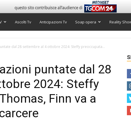
V
Ascolti Tv
Anticipazioni Tv
Soap opera
Reality Sho
puntate dal 28 settembre al 4 ottobre 2024: Steffy preoccupata...
S
pazioni puntate dal 28
ttobre 2024: Steffy
Thomas, Finn va a
 carcere