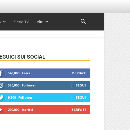
w
Serie TV
Altri
EGUICI SUI SOCIAL
540,000
Fans
MI PIACE
550,000
Follower
SEGUI
9,300
Follower
SEGUI
290,000
Iscritti
ISCRIVITI