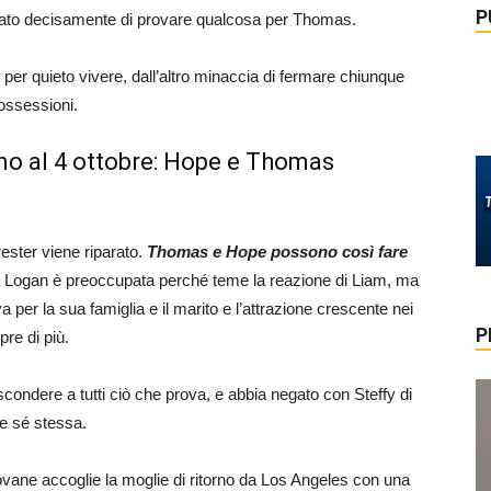
P
egato decisamente di provare qualcosa per Thomas.
 per quieto vivere, dall’altro minaccia di fermare chiunque
ossessioni.
ino al 4 ottobre: Hope e Thomas
rester viene riparato.
Thomas e Hope possono così fare
la Logan è preoccupata perché teme la reazione di Liam, ma
per la sua famiglia e il marito e l’attrazione crescente nei
P
re di più.
scondere a tutti ciò che prova, e abbia negato con Steffy di
re sé stessa.
iovane accoglie la moglie di ritorno da Los Angeles con una