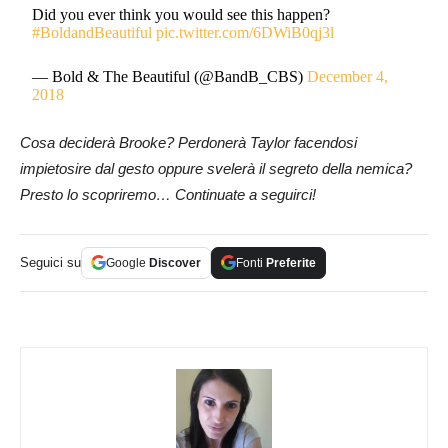
Did you ever think you would see this happen?
#BoldandBeautiful
pic.twitter.com/6DWiB0qj3l
— Bold & The Beautiful (@BandB_CBS)
December 4,
2018
Cosa deciderà Brooke? Perdonerà Taylor facendosi
impietosire dal gesto oppure svelerà il segreto della nemica?
Presto lo scopriremo… Continuate a seguirci!
Seguici su
Google
Discover
Fonti
Preferite