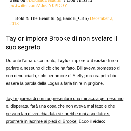
week on
#BoldandBeautiful
. ? Don’t miss it!
pic.twitter.com/ZduCY0PDOY
— Bold & The Beautiful (@BandB_CBS)
December 2,
2018
Taylor implora Brooke di non svelare il
suo segreto
Durante l’amaro confronto,
Taylor
implorerà
Brooke
di non
parlare a nessuno di ciò che ha fatto. Bill aveva promesso di
non denunciarla, solo per amore di Steffy; ma ora potrebbe
essere la parola della Logan a farla finire in prigione.
Taylor giurerà di non rappresentare una minaccia per nessuno
e, disperata, farà una cosa che non aveva mai fatto e che
nessun fan di vecchia data si sarebbe mai aspettato: si
prostrerà in lacrime ai piedi di Brooke!
Ecco il
video
: