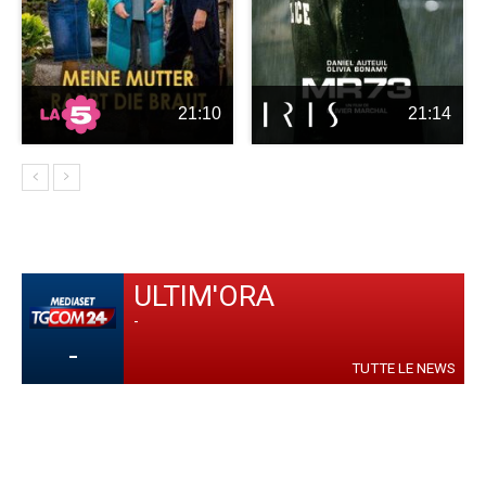
21:10
21:14
ULTIM'ORA
-
-
TUTTE LE NEWS