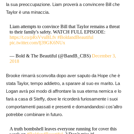
la sua preoccupazione. Liam proverà a convincere Bill che
Taylor è una minaccia.
Liam attempts to convince Bill that Taylor remains a threat
to their family's safety. WATCH FULL EPISODE:
https://t.co/pRsVvuBLfv
#BoldandBeautiful
pic.twitter.com/fj39GK6NUx
— Bold & The Beautiful (@BandB_CBS)
December 3,
2018
Brooke rimarrà sconvolta dopo aver saputo da Hope che è
stata Taylor, tempo addietro, a sparare al suo ex marito. La
Logan avrà poi modo di affrontare la sua eterna nemica e lo
farà a casa di Steffy, dove le ricorderà furiosamente i suoi
comportamenti passati e presenti e domandandosi cos’altro
potrebbe combinare in futuro.
A truth bombshell leaves everyone running for cover this