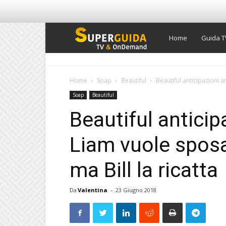
Super
Home
Guida T
Guida
Home
Soap
Beautiful
Beautiful anticipazioni a
Soap
Beautiful
TV
Beautiful antici
Liam vuole sposa
ma Bill la ricatta
Da
Valentina
-
23 Giugno 2018