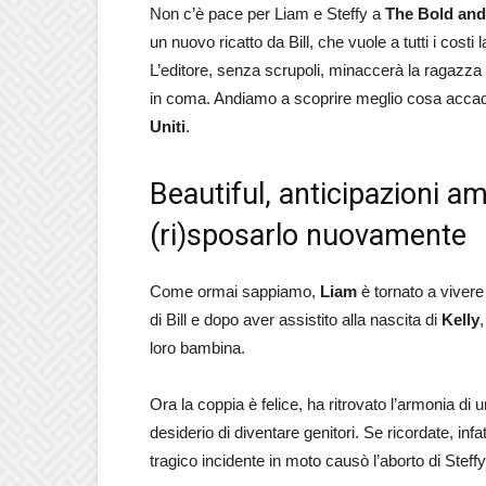
Non c’è pace per Liam e Steffy a
The Bold and
un nuovo ricatto da Bill, che vuole a tutti i costi
L’editore, senza scrupoli, minaccerà la ragazza u
in coma. Andiamo a scoprire meglio cosa acca
Uniti
.
Beautiful, anticipazioni a
(ri)sposarlo nuovamente
Come ormai sappiamo,
Liam
è tornato a viver
di Bill e dopo aver assistito alla nascita di
Kelly
loro bambina.
Ora la coppia è felice, ha ritrovato l’armonia di 
desiderio di diventare genitori. Se ricordate, in
tragico incidente in moto causò l’aborto di Stef