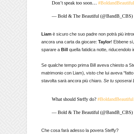
Don’t speak too soon…
#BoldandBeautiful
— Bold & The Beautiful (@BandB_CBS)
Liam
è sicuro che suo padre non potrà più introm
ancora una carta da giocare:
Taylor
! Ebbene sì,
sparare a
Bill
quella fatidica notte, riducendolo in
Se qualche tempo prima Bill aveva chiesto a Stef
matrimonio con Liam), visto che lui aveva “fatto 
stavolta sarà ancora più chiaro.
Se tu sposerai L
What should Steffy do?
#BoldandBeautiful
— Bold & The Beautiful (@BandB_CBS)
Che cosa farà adesso la povera Steffy?