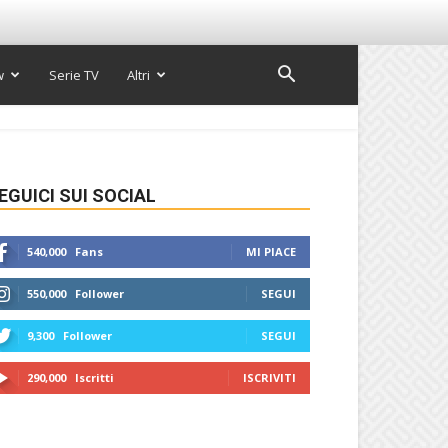
w
Serie TV
Altri
EGUICI SUI SOCIAL
540,000
Fans
MI PIACE
550,000
Follower
SEGUI
9,300
Follower
SEGUI
290,000
Iscritti
ISCRIVITI