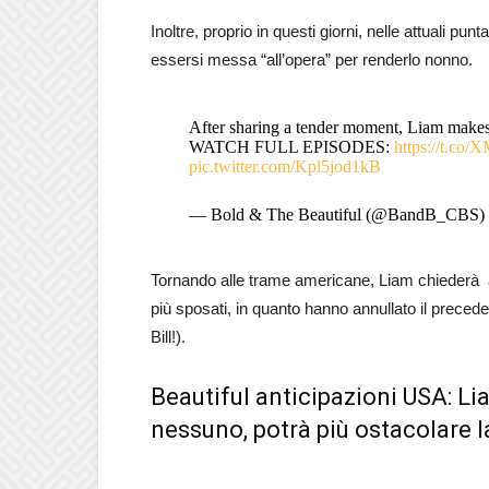
Inoltre, proprio in questi giorni, nelle attuali punt
essersi messa “all’opera” per renderlo nonno.
After sharing a tender moment, Liam makes
WATCH FULL EPISODES:
https://t.co
pic.twitter.com/Kpl5jod1kB
— Bold & The Beautiful (@BandB_CBS)
Tornando alle trame americane, Liam chiederà a S
più sposati, in quanto hanno annullato il preced
Bill!).
Beautiful anticipazioni USA: Li
nessuno, potrà più ostacolare la