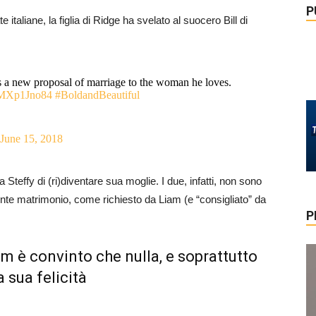
P
ate italiane, la figlia di Ridge ha svelato al suocero Bill di
 a new proposal of marriage to the woman he loves.
/XMXp1Jno84
#BoldandBeautiful
June 15, 2018
teffy di (ri)diventare sua moglie. I due, infatti, non sono
ente matrimonio, come richiesto da Liam (e “consigliato” da
P
am è convinto che nulla, e soprattutto
 sua felicità