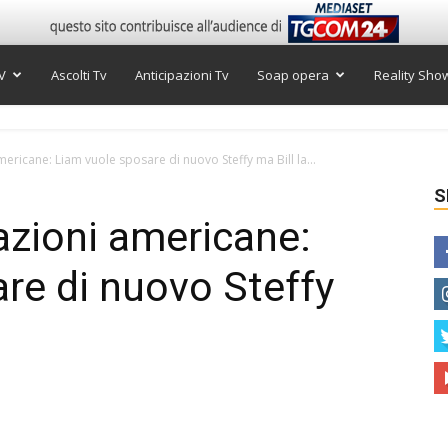
V
Ascolti Tv
Anticipazioni Tv
Soap opera
Reality Sho
mericane: Liam vuole sposare di nuovo Steffy ma Bill la...
S
pazioni americane:
re di nuovo Steffy