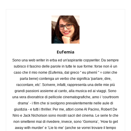
Eufemia
Sono una web writer in erba ed un'aspirante copywriter. Da sempre
subisco il fascino delle parole in tutte le sue forme: forse non è un
caso che il mio nome (Eufemia, dal greco “ eu phemì ” = colei che
parla bene) contenga un verbo che significa 'parlare, dire,
raccontare, etc'. Scrivere, infatti, rappresenta una delle mie più
grandi passioni assieme al canto, alla musica ed ai viaggi. Sono
una vera divoratrice di pellicole cinematografiche, amo i ‘courtroom
drama’ - i film che si svolgono prevalentemente nelle aule di
giustizia - e tutti i thriller. Per me, attori come Al Pacino, Robert De
Niro e Jack Nicholson sono mostri sacri del cinema. Le serie tv che
non smetterei mai di rivedere, invece, sono ‘Gomorra’, ‘How to get
away with murder’ e ‘Lie to me’ (anche se vorrei trovare il tempo