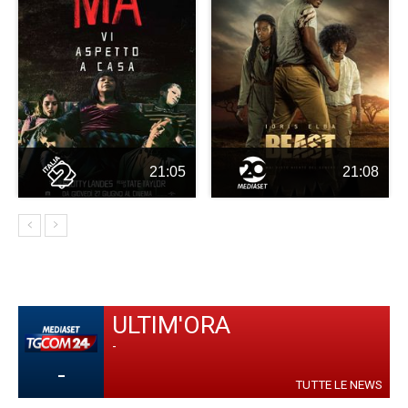
21:05
21:08
ULTIM'ORA
-
-
TUTTE LE NEWS