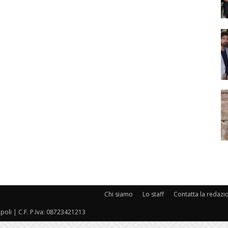
Chi siamo
Lo staff
Contatta la redazi
oli | C.F. P.Iva: 08723421213