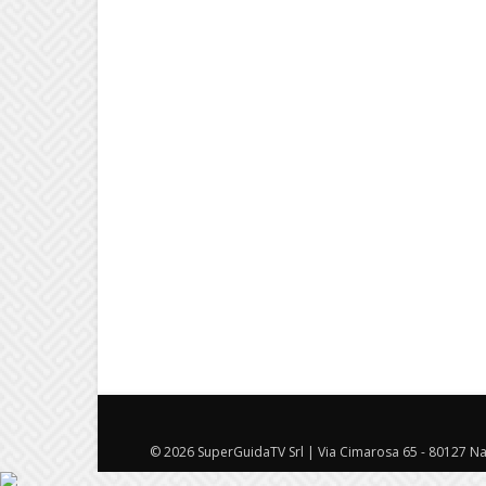
© 2026 SuperGuidaTV Srl | Via Cimarosa 65 - 80127 Nap