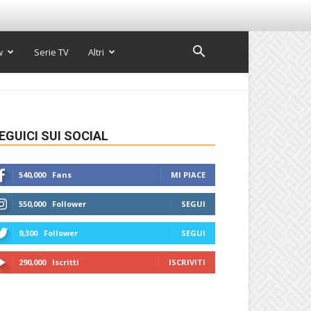
w
Serie TV
Altri
EGUICI SUI SOCIAL
540,000
Fans
MI PIACE
550,000
Follower
SEGUI
9,300
Follower
SEGUI
290,000
Iscritti
ISCRIVITI