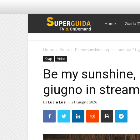
Super
Home
Guida T
Guida
Home
Soap
Be my sunshine, replica puntata 21 
Soap
Video
TV
Be my sunshine, 
giugno in stream
Da
Lucia Lusi
-
21 Giugno 2026