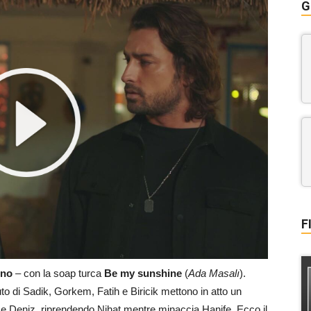
G
F
gno
– con la soap turca
Be my sunshine
(
Ada Masalı
).
to di Sadik, Gorkem, Fatih e Biricik mettono in atto un
 e Deniz, riprendendo Nihat mentre minaccia Hanife. Ecco il