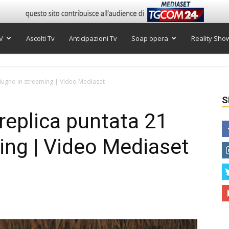
V
Ascolti Tv
Anticipazioni Tv
Soap opera
Reality Sho
giugno in streaming | Video Mediaset
S
replica puntata 21
ing | Video Mediaset