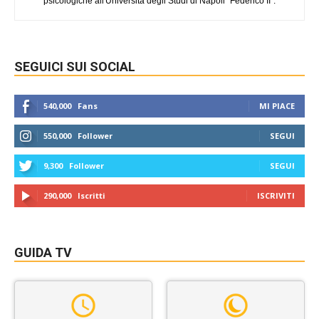
psicologiche all'Università degli Studi di Napoli "Federico II".
SEGUICI SUI SOCIAL
540,000
Fans
MI PIACE
550,000
Follower
SEGUI
9,300
Follower
SEGUI
290,000
Iscritti
ISCRIVITI
GUIDA TV