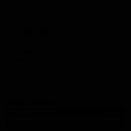
21:30
La Corrida
Intrattenimento
Altri Canali DTV
Sky
Dazn
Rsi
SEGUICI SUI SOCIAL
540,000
Fans
MI PIACE
550,000
Follower
SEGUI