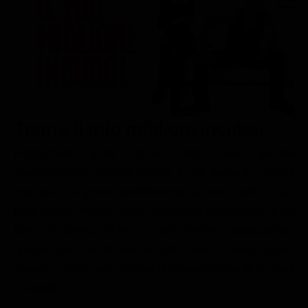
Le interviste in esclusiva
Tempesta D’amore
Temptation Island
Film da vedere
Il Paradiso delle signore
Ultima Fermata
Piattaforme streaming
Un Posto al Sole
Talent show
Apple TV Plus
Segreti di Famiglia
Infotainment
Discovery Plus
The Family
Game Show
Disney plus
Trama Il mio migliore incubo!
Uomini e Donne
NetFlix
Protagonisti della storia sono due genitori
caratterialmente opposti: Agathe è una donna in carriera
Gossip
Now TV
che riesce a gestire perfettamente lavoro, marito e suo
Sport in tv
Paramount Plus
figlio Adrien, mentre Tony, nonostante la presenza di un
Cartoni Anime e Manga
Prime Video
figlio, si dedica all'alcol e alle donne, guadagnando
Vip e Personaggi Tv
RaiPlay
qualche spicciolo di tanto in tanto. I due si conosceranno
quando a Tony verrà affidata la manutenzione della casa
Musica
di Agathe.
Oroscopo Paolo Fox