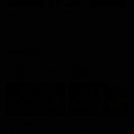
Virginie Efira
Benoît
Aurélien Recoing
Poelvoorde
STASERA IN TV
21:30
21:20
Prima TV
Stagione 3 - Ep. 8
Stagione 11 - Ep. 3
Doc – Nelle tue mani
Il commissario Rex
Serie TV
Serie TV