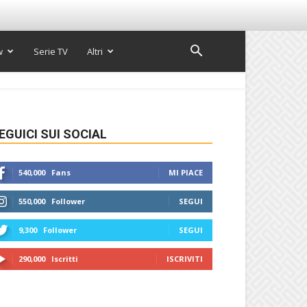
w
Serie TV
Altri
EGUICI SUI SOCIAL
540,000
Fans
MI PIACE
550,000
Follower
SEGUI
9,300
Follower
SEGUI
290,000
Iscritti
ISCRIVITI