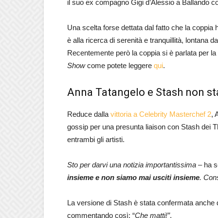
il suo ex compagno Gigi d’Alessio a Ballando con
Una scelta forse dettata dal fatto che la coppia 
è alla ricerca di serenità e tranquillità, lontan
Recentemente però la coppia si è parlata per la
Show
come potete leggere
qui
.
Anna Tatangelo e Stash non s
Reduce dalla
vittoria a Celebrity Masterchef 2
, 
gossip per una presunta liaison con Stash dei Th
entrambi gli artisti.
Sto per darvi una notizia importantissima
– ha s
insieme e non siamo mai usciti insieme
. Con
La versione di Stash è stata confermata anche d
commentando così: “
Che matti!”
.