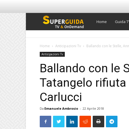
Super
Home
Guida T
Guida
Home
Anticipazioni Tv
Ballando con le Stelle, Anna
Anticipazioni Tv
TV
Ballando con le S
Tatangelo rifiuta l
Carlucci
Da
Emanuele Ambrosio
-
22 Aprile 2018