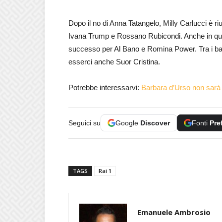
Dopo il no di Anna Tatangelo, Milly Carlucci è ri
Ivana Trump e Rossano Rubicondi. Anche in ques
successo per Al Bano e Romina Power. Tra i bal
esserci anche Suor Cristina.
Potrebbe interessarvi:
Barbara d’Urso non sarà b
Seguici su
Google
Discover
Fonti
Pre
TAGS
Rai 1
Emanuele Ambrosio