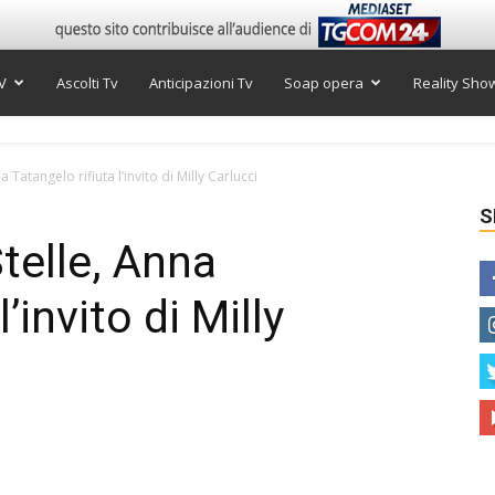
V
Ascolti Tv
Anticipazioni Tv
Soap opera
Reality Sho
 Tatangelo rifiuta l’invito di Milly Carlucci
S
telle, Anna
’invito di Milly