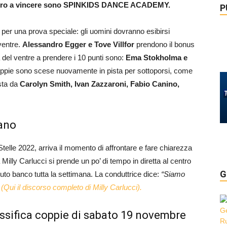
oro a vincere sono SPINKIDS DANCE ACADEMY.
P
 per una prova speciale: gli uomini dovranno esibirsi
ventre.
Alessandro Egger e Tove Villfor
prendono il bonus
a del ventre a prendere i 10 punti sono:
Ema Stokholma e
oppie sono scese nuovamente in pista per sottoporsi, come
osta da
Carolyn Smith, Ivan Zazzaroni, Fabio Canino,
sano
telle 2022, arriva il momento di affrontare e fare chiarezza
lly Carlucci si prende un po’ di tempo in diretta al centro
G
nuto banco tutta la settimana. La conduttrice dice:
“Siamo
”
(Qui il discorso completo di Milly Carlucci).
assifica coppie di sabato 19 novembre