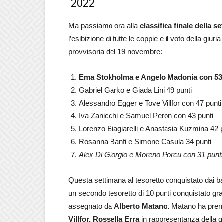
2022
Ma passiamo ora alla
classifica finale della s
l’esibizione di tutte le coppie e il voto della giur
provvisoria del 19 novembre:
Ema Stokholma e Angelo Madonia con 53
Gabriel Garko e Giada Lini 49 punti
Alessandro Egger e Tove Villfor con 47 punti
Iva Zanicchi e Samuel Peron con 43 punti
Lorenzo Biagiarelli e Anastasia Kuzmina 42 
Rosanna Banfi e Simone Casula 34 punti
Alex Di Giorgio e Moreno Porcu con 31 punt
Questa settimana al tesoretto conquistato dai bal
un secondo tesoretto di 10 punti conquistato graz
assegnato da
Alberto Matano.
Matano ha prem
Villfor.
Rossella Erra
in rappresentanza della gi