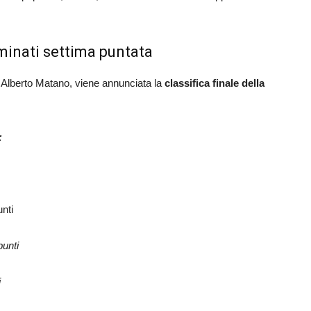
iminati settima puntata
 di Alberto Matano, viene annunciata la
classifica finale della
:
nti
punti
i