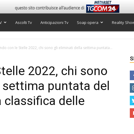
V
Ascolti Tv
Anticipazioni Tv
Soap opera
Reality Sho
ndo con le Stelle 2022, chi sono gli eliminati della settima puntata...
S
telle 2022, chi sono
la settima puntata del
classifica delle