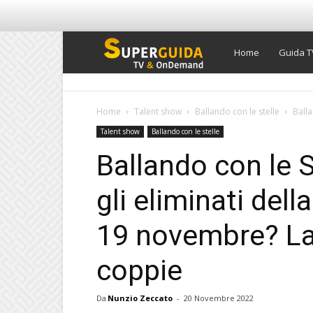
Super
Home
Guida T
Guida
Home
Talent show
Ballando con le stelle
Balla
Talent show
Ballando con le stelle
TV
Ballando con le S
gli eliminati del
19 novembre? La 
coppie
Da
Nunzio Zeccato
-
20 Novembre 2022