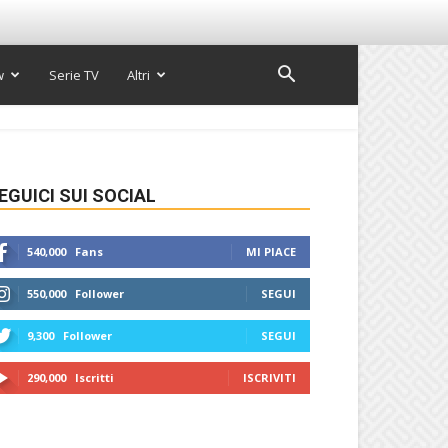
w
Serie TV
Altri
EGUICI SUI SOCIAL
540,000
Fans
MI PIACE
550,000
Follower
SEGUI
9,300
Follower
SEGUI
290,000
Iscritti
ISCRIVITI