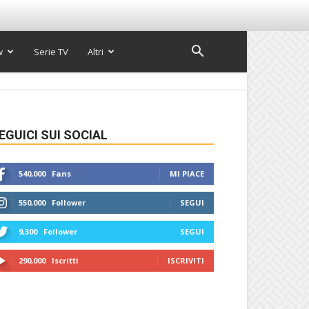
w
Serie TV
Altri
EGUICI SUI SOCIAL
540,000
Fans
MI PIACE
550,000
Follower
SEGUI
9,300
Follower
SEGUI
290,000
Iscritti
ISCRIVITI