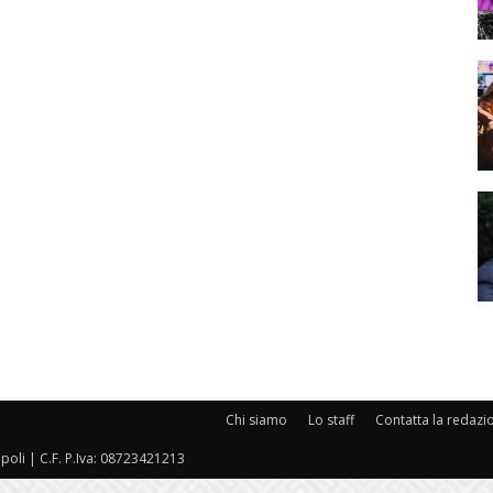
Chi siamo
Lo staff
Contatta la redazi
oli | C.F. P.Iva: 08723421213