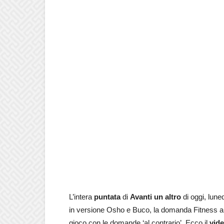
L’intera
puntata
di
Avanti un altro
di oggi, lune
in versione Osho e Buco, la domanda Fitness a
gioco con le domande ‘al contrario’. Ecco il
vid