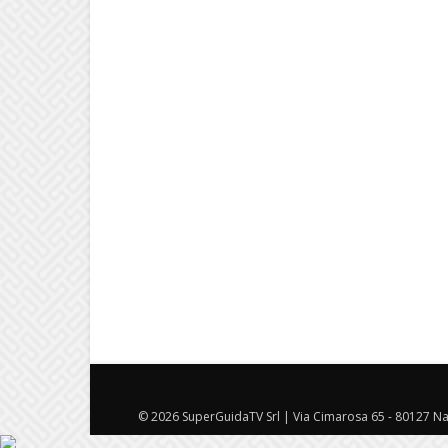
© 2026 SuperGuidaTV Srl | Via Cimarosa 65 - 80127 Nap