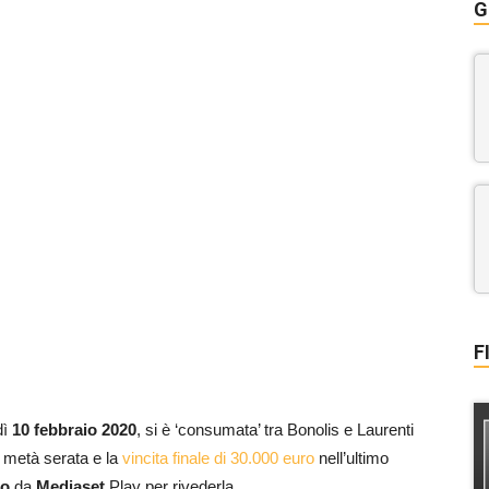
G
F
dì
10 febbraio 2020
, si è ‘consumata’ tra Bonolis e Laurenti
 metà serata e la
vincita finale di 30.000 euro
nell’ultimo
eo
da
Mediaset
Play per rivederla.