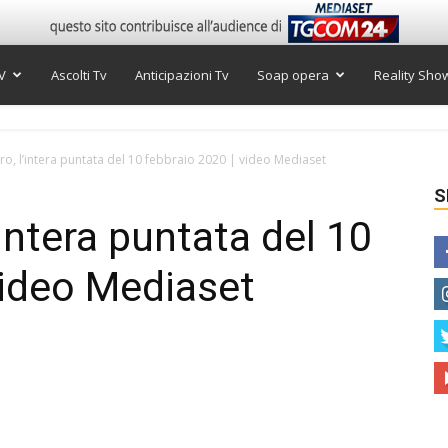
V
Ascolti Tv
Anticipazioni Tv
Soap opera
Reality Sho
tro, l’intera puntata del 10 febbraio 2020 | video Mediaset
S
’intera puntata del 10
video Mediaset