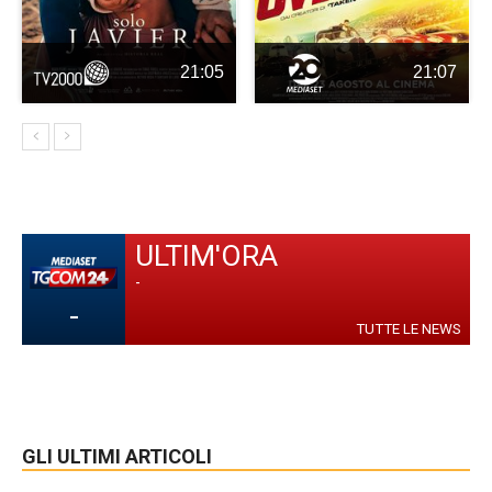
21:05
21:07
ULTIM'ORA
-
-
TUTTE LE NEWS
GLI ULTIMI ARTICOLI