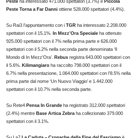
Peste
ha interessato 471.000 spettatori (3.7%) e
Piccola
Peste Torna a Far Danni
ottiene 528.000 spettatori (4.4%).
Su Rai3 l’appuntamento con i
TGR
ha interessato 2.208.000
spettatori con il 15.1%.
In Mezz’Ora Speciale
ha ottenuto
925.000 spettatori con il 7% nella prima parte e 626.000
spettatori con il 5.2% nella seconda parte denominata ‘Il
Mondo di In Mezz’Ora’.
Rebus
registra 643.000 spettatori con
il 5.6%.
Kilimangiaro
ha raccolto 798.000 spettatori con il
6.7% nella presentazione, 1.064.000 spettatori con l’8.5% nella
prima parte dal nome ‘Un Nuovo Viaggio’ e 1.442.000
spettatori con il 10.7% nella seconda parte.
Su Rete4
Pensa In Grande
ha registrato 312.000 spettatori
(2.4%) mentre
Base
Artica
Zebra
ha collezionato 379.000
spettatori con il 3.1%.
Su La7
La Caduta – Cronache della Fine del Fascismo
è