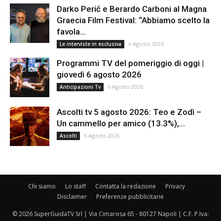
Darko Perić e Berardo Carboni al Magna
Graecia Film Festival: “Abbiamo scelto la
favola...
6 Agosto 2026
Le interviste in esclusiva
Programmi TV del pomeriggio di oggi |
giovedì 6 agosto 2026
6 Agosto 2026
Anticipazioni Tv
Ascolti tv 5 agosto 2026: Teo e Zodì –
Un cammello per amico (13.3%),...
6 Agosto 2026
Ascolti
Chi siamo
Lo staff
Contatta la redazione
Privacy
Disclaimer
Preferenze pubblicitarie
© 2026 SuperGuidaTV Srl | Via Cimarosa 65 - 80127 Napoli | C.F. P.Iva: