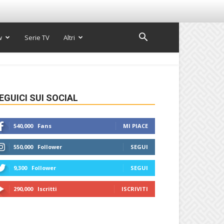
w
Serie TV
Altri
EGUICI SUI SOCIAL
540,000
Fans
MI PIACE
550,000
Follower
SEGUI
9,300
Follower
SEGUI
290,000
Iscritti
ISCRIVITI