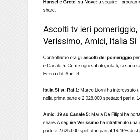
Hansel e Gretel su Nove:
a seguire il programm
share.
Ascolti tv ieri pomeriggio,
Verissimo, Amici, Italia Si
Controlliamo ora gli
ascolti del pomeriggio
per
e Canale 5. Come ogni sabato, infatti, si sono s
Ecco i dati Auditel.
Italia Sì su Rai 1
: Marco Liorni ha interessato u
nella prima parte e 2.028.000 spettatori pari al
Amici 19 su Canale 5:
Maria De Filippi ha port
share. A seguire
Verissimo
ha intrattenuto una 
parte e 2.625.000 spettatori pari al 19.46% di s