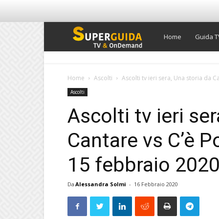
Super
Home
Guida T
Guida
Home
Ascolti
Ascolti tv ieri sera, Una storia da C
Ascolti
TV
Ascolti tv ieri se
Cantare vs C’è Po
15 febbraio 202
Da
Alessandra Solmi
-
16 Febbraio 2020