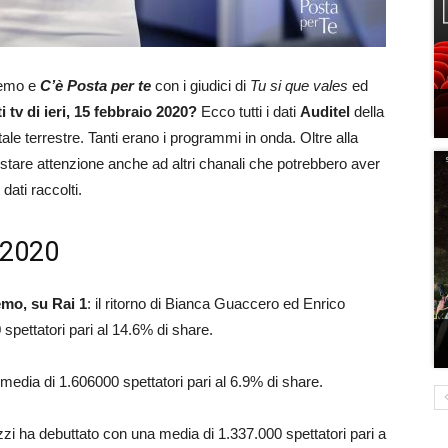
remo e
C’è Posta per te
con i giudici di
Tu si que vales
ed
i tv di ieri, 15 febbraio 2020?
Ecco tutti i dati
Auditel
della
tale terrestre. Tanti erano i programmi in onda. Oltre alla
restare attenzione anche ad altri chanali che potrebbero aver
dati raccolti.
o 2020
emo, su Rai 1
: il ritorno di Bianca Guaccero ed Enrico
pettatori pari al 14.6% di share.
 media di 1.606000 spettatori pari al 6.9% di share.
zzi ha debuttato con una media di 1.337.000 spettatori pari a