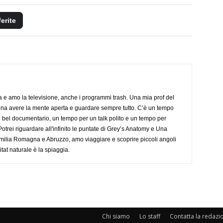
ferite
a e amo la televisione, anche i programmi trash. Una mia prof del
gna avere la mente aperta e guardare sempre tutto. C’è un tempo
 bel documentario, un tempo per un talk polito e un tempo per
trei riguardare all'infinito le puntate di Grey’s Anatomy e Una
ilia Romagna e Abruzzo, amo viaggiare e scoprire piccoli angoli
tat naturale è la spiaggia.
Chi siamo
Lo staff
Contatta la redazi