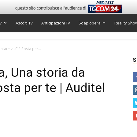
V
Ascolti Tv
Anticipazioni Tv
Soap opera
Reality Sho
antare vs C’è Posta per...
S
ra, Una storia da
sta per te | Auditel
0