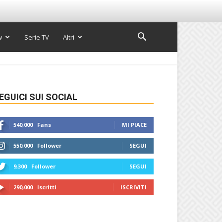
w
Serie TV
Altri
EGUICI SUI SOCIAL
540,000
Fans
MI PIACE
550,000
Follower
SEGUI
9,300
Follower
SEGUI
290,000
Iscritti
ISCRIVITI