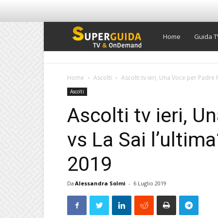
Super
Home
Guida T
Guida
Home
Ascolti
Ascolti tv ieri, Una Voce per Padre Pi
Ascolti
TV
Ascolti tv ieri, 
vs La Sai l’ultima
2019
Da
Alessandra Solmi
-
6 Luglio 2019