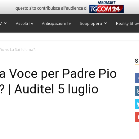
V
Ascolti Tv
Anticipazioni Tv
Soap opera
Reality Sho
o vs La Sai l’ultima?...
S
Una Voce per Padre Pio
? | Auditel 5 luglio