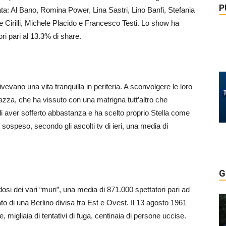
P
rata: Al Bano, Romina Power, Lina Sastri, Lino Banfi, Stefania
e Cirilli, Michele Placido e Francesco Testi. Lo show ha
ri pari al 13.3% di share.
ivevano una vita tranquilla in periferia. A sconvolgere le loro
gazza, che ha vissuto con una matrigna tutt’altro che
i aver sofferto abbastanza e ha scelto proprio Stella come
o sospeso, secondo gli ascolti tv di ieri, una media di
G
si dei vari “muri”, una media di 871.000 spettatori pari ad
o di una Berlino divisa fra Est e Ovest. Il 13 agosto 1961
migliaia di tentativi di fuga, centinaia di persone uccise.