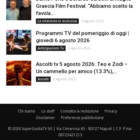
Graecia Film Festival: “Abbiamo scelto la
favola...
6 Agosto 2026
Le interviste in esclusiva
Programmi TV del pomeriggio di oggi |
giovedì 6 agosto 2026
6 Agosto 2026
Anticipazioni Tv
Ascolti tv 5 agosto 2026: Teo e Zodì –
Un cammello per amico (13.3%),...
6 Agosto 2026
Ascolti
Chi siamo
Lo staff
Contatta la redazione
Privacy
Disclaimer
Preferenze pubblicitarie
© 2026 SuperGuidaTV Srl | Via Cimarosa 65 - 80127 Napoli | C.F. P.Iva:
08723421213