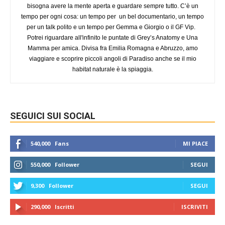
bisogna avere la mente aperta e guardare sempre tutto. C’è un
tempo per ogni cosa: un tempo per un bel documentario, un tempo
per un talk polito e un tempo per Gemma e Giorgio o il GF Vip.
Potrei riguardare all'infinito le puntate di Grey’s Anatomy e Una
Mamma per amica. Divisa fra Emilia Romagna e Abruzzo, amo
viaggiare e scoprire piccoli angoli di Paradiso anche se il mio
habitat naturale è la spiaggia.
SEGUICI SUI SOCIAL
540,000
Fans
MI PIACE
550,000
Follower
SEGUI
9,300
Follower
SEGUI
290,000
Iscritti
ISCRIVITI