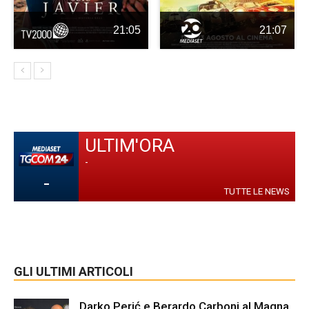
21:05
21:07
ULTIM'ORA
-
-
TUTTE LE NEWS
GLI ULTIMI ARTICOLI
Darko Perić e Berardo Carboni al Magna