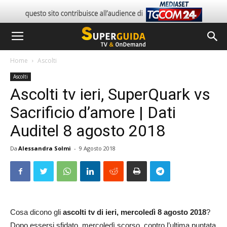
Home
Ascolti
Ascolti
Ascolti tv ieri, SuperQuark vs
Sacrificio d’amore | Dati
Auditel 8 agosto 2018
Da
Alessandra Solmi
-
9 Agosto 2018
Cosa dicono gli
ascolti tv di ieri, mercoledì 8 agosto 2018
?
Dopo essersi sfidato, mercoledì scorso, contro l’ultima puntata