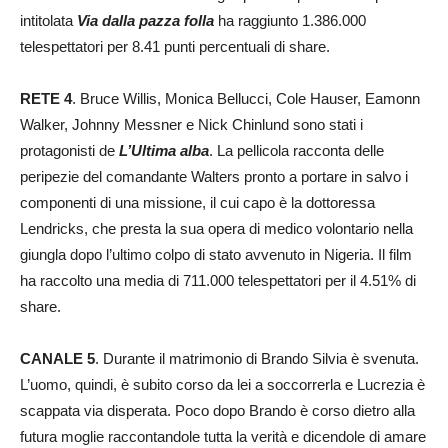
intitolata
Via dalla pazza folla
ha raggiunto 1.386.000
telespettatori per 8.41 punti percentuali di share.
RETE 4
. Bruce Willis, Monica Bellucci, Cole Hauser, Eamonn
Walker, Johnny Messner e Nick Chinlund sono stati i
protagonisti de
L’Ultima alba
. La pellicola racconta delle
peripezie del comandante Walters pronto a portare in salvo i
componenti di una missione, il cui capo è la dottoressa
Lendricks, che presta la sua opera di medico volontario nella
giungla dopo l’ultimo colpo di stato avvenuto in Nigeria. Il film
ha raccolto una media di 711.000 telespettatori per il 4.51% di
share.
CANALE 5
. Durante il matrimonio di Brando Silvia è svenuta.
L’uomo, quindi, è subito corso da lei a soccorrerla e Lucrezia è
scappata via disperata. Poco dopo Brando è corso dietro alla
futura moglie raccontandole tutta la verità e dicendole di amare