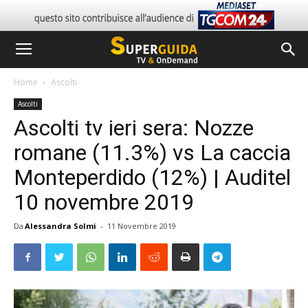
Home
Ascolti
Ascolti
Ascolti tv ieri sera: Nozze
romane (11.3%) vs La caccia
Monteperdido (12%) | Auditel
10 novembre 2019
Da
Alessandra Solmi
-
11 Novembre 2019