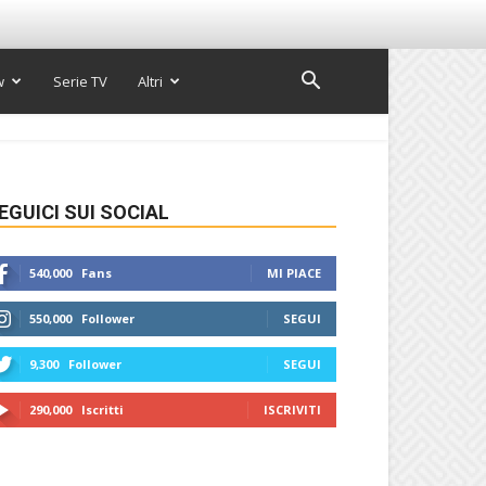
w
Serie TV
Altri
EGUICI SUI SOCIAL
540,000
Fans
MI PIACE
550,000
Follower
SEGUI
9,300
Follower
SEGUI
290,000
Iscritti
ISCRIVITI