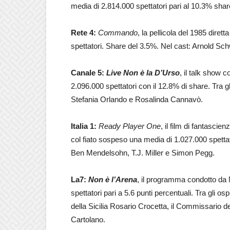
media di 2.814.000 spettatori pari al 10.3% share. 
Rete 4:
Commando
, la pellicola del 1985 dire
spettatori. Share del 3.5%. Nel cast: Arnold
Canale 5:
Live Non è la D’Urso
, il talk show 
2.096.000 spettatori con il 12.8% di share. Tra gli
Stefania Orlando e Rosalinda Cannavò.
Italia 1:
Ready Player One
, il film di fantasci
col fiato sospeso una media di 1.027.000 spettat
Ben Mendelsohn, T.J. Miller e Simon Pegg.
La7:
Non è l’Arena
, il programma condotto da 
spettatori pari a 5.6 punti percentuali. Tra gli o
della Sicilia Rosario Crocetta, il Commissario d
Cartolano.