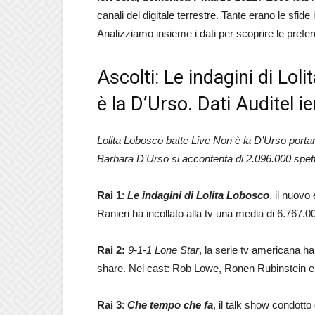
canali del digitale terrestre. Tante erano le sfid
Analizziamo insieme i dati per scoprire le prefe
Ascolti: Le indagini di Lo
è la D’Urso. Dati Auditel i
Lolita Lobosco batte Live Non è la D’Urso port
Barbara D’Urso si accontenta di 2.096.000 spett
Rai 1
:
Le indagini di Lolita Lobosco
, il nuov
Ranieri ha incollato alla tv una media di 6.767.00
Rai 2:
9-1-1 Lone Star
, la serie tv americana ha
share. Nel cast: Rob Lowe, Ronen Rubinstein e 
Rai 3
:
Che tempo che fa
, il talk show condott