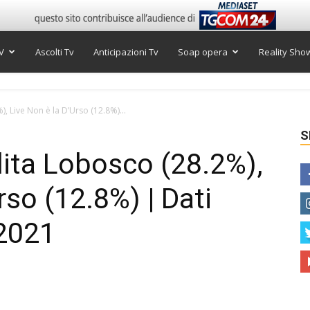
V
Ascolti Tv
Anticipazioni Tv
Soap opera
Reality Sho
%), Live Non è la D’Urso (12.8%)...
S
Lolita Lobosco (28.2%),
rso (12.8%) | Dati
 2021