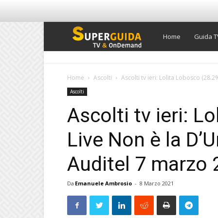
Super
Home
Guida T
Guida
Home
Ascolti
Ascolti tv ieri: Lolita Lobosco (28.2
Ascolti
TV
Ascolti tv ieri: 
Live Non è la D’U
Auditel 7 marzo
Da
Emanuele Ambrosio
-
8 Marzo 2021