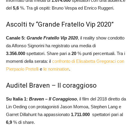
informato una media di
1.074.000
spettatori con una audience
del
5,6
%. Tra gli ospiti: Bruno Vespa ed Enrico Ruggeri.
Ascolti tv “Grande Fratello Vip 2020”
Canale 5:
Grande Fratello Vip 2020
, il reality show condotto
da Alfonso Signorini ha registrato una media di
3.356.000
spettatori. Share pari a
20
% punti percentuali. Tra i
momenti della serata: il
confronto di Elisabetta Gregoraci con
Pierpaolo Pretelli
e
le nomination
.
Auditel Braven – Il coraggioso
Su Italia 1:
Braven – Il Coraggioso
, il film del 2018 diretto da
Lin Oeding con protagonisti Jason Momoa, Stephen Lang e
Garret Dillahunt ha appassionato
1.711.000
spettatori pari al
6,9
% di share.