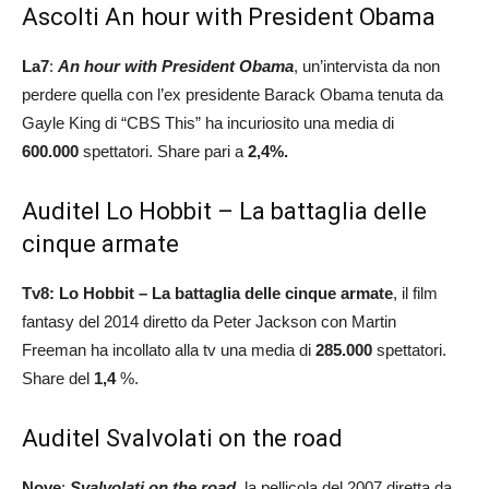
Ascolti An hour with President Obama
La7
:
An hour with President Obama
, un’intervista da non
perdere quella con l’ex presidente Barack Obama tenuta da
Gayle King di “CBS This” ha incuriosito una media di
600.000
spettatori. Share pari a
2,4
%.
Auditel Lo Hobbit – La battaglia delle
cinque armate
Tv8: Lo Hobbit – La battaglia delle cinque armate
, il film
fantasy del 2014 diretto da Peter Jackson con Martin
Freeman ha incollato alla tv una media di
285.000
spettatori.
Share del
1,4
%.
Auditel Svalvolati on the road
Nove
:
Svalvolati on the road,
la pellicola del 2007 diretta da