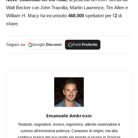
Walt Becker con John Travolta, Martin Lawrence, Tim Allen e
William H. Macy ha incuriosito
468.000
spettatori per l’
2
di
share.
Seguici su
Google
Discover
Fonti
Preferite
Emanuele Ambrosio
Testardo, sognatore, ironico, logorroico, attento osservatore e
curioso all'ennesima potenza. Campano di origini, ma alla
continua ricerca del suo posto nel mondo si laurea in Scienze