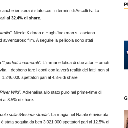
P
 e anche ieri sera è stato cosi in termini di Ascolti tv. La
ari al 32.4% di share
.
tralia”.
Nicole Kidman e Hugh Jackman si lasciano
 avventuroso film. A seguire la pellicola sono stati
a
“I perfetti innamorati”.
L’immane fatica di due attori – amati
ta – debbono fare i conti con la verà realità dei fatti: non si
a 1.246.000 spettatori pari al 4.8% di share.
River Wild”.
Adrenalina allo stato puro nel prime-time di
G
ri al 3.5% di share.
colo sulla 34esima strada”.
La magia nel Natale è rivissuta
a è stata seguita da ben 3.021.000 spettatori pari al 12.5% di