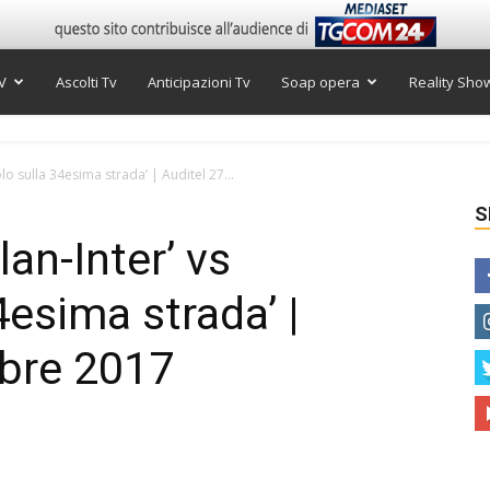
V
Ascolti Tv
Anticipazioni Tv
Soap opera
Reality Sho
colo sulla 34esima strada’ | Auditel 27...
S
ilan-Inter’ vs
4esima strada’ |
mbre 2017