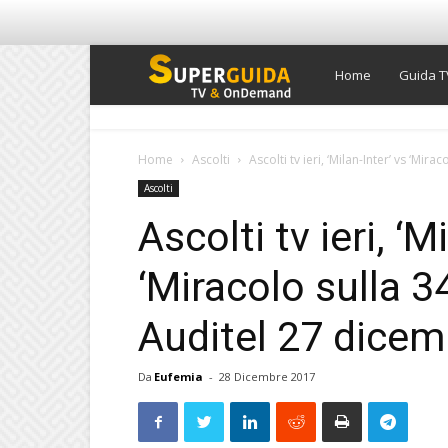
Super
Home
Guida T
Guida
Home
Ascolti
Ascolti tv ieri, ‘Milan-Inter’ vs ‘Mira
Ascolti
TV
Ascolti tv ieri, ‘M
‘Miracolo sulla 3
Auditel 27 dice
Da
Eufemia
-
28 Dicembre 2017