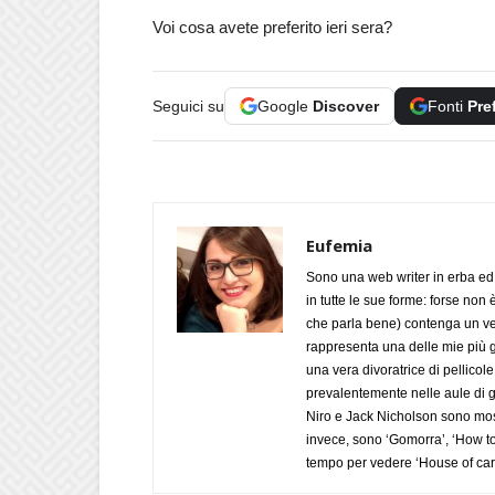
Voi cosa avete preferito ieri sera?
Seguici su
Google
Discover
Fonti
Pre
Eufemia
Sono una web writer in erba ed 
in tutte le sue forme: forse non
che parla bene) contenga un verbo
rappresenta una delle mie più g
una vera divoratrice di pellicol
prevalentemente nelle aule di giu
Niro e Jack Nicholson sono most
invece, sono ‘Gomorra’, ‘How to 
tempo per vedere ‘House of car