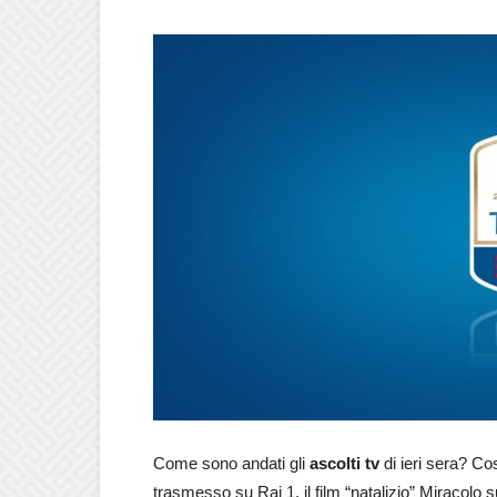
Come sono andati gli
ascolti tv
di ieri sera? Cos
trasmesso su Rai 1, il film “natalizio” Miracolo