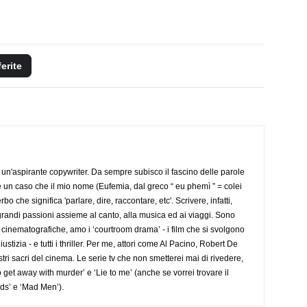
ferite
un'aspirante copywriter. Da sempre subisco il fascino delle parole
 è un caso che il mio nome (Eufemia, dal greco “ eu phemì ” = colei
 che significa 'parlare, dire, raccontare, etc'. Scrivere, infatti,
randi passioni assieme al canto, alla musica ed ai viaggi. Sono
e cinematografiche, amo i ‘courtroom drama’ - i film che si svolgono
stizia - e tutti i thriller. Per me, attori come Al Pacino, Robert De
ri sacri del cinema. Le serie tv che non smetterei mai di rivedere,
get away with murder’ e ‘Lie to me’ (anche se vorrei trovare il
ds’ e ‘Mad Men’).