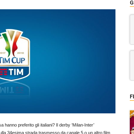
G
F
a hanno preferito gli italiani? Il derby ‘Milan-Inter’
 sulla 34esima strada trasmesso da canale 5 o un altro film