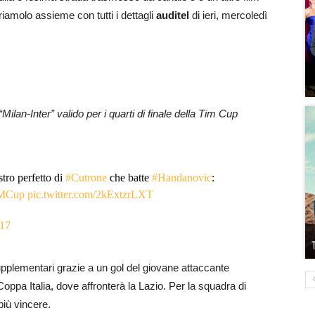
molo assieme con tutti i dettagli
auditel
di ieri, mercoledì
“Milan-Inter” valido per i quarti di finale della Tim Cup
tro perfetto di
#Cutrone
che batte
#Handanovic
:
MCup
pic.twitter.com/2kExtzrLXT
017
upplementari grazie a un gol del giovane attaccante
ppa Italia, dove affronterà la Lazio. Per la squadra di
 più vincere.