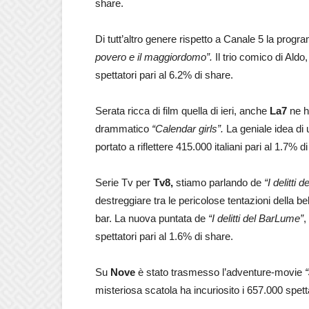
share.
Di tutt’altro genere rispetto a Canale 5 la prog
povero e il maggiordomo”.
Il trio comico di Ald
spettatori pari al 6.2% di share.
Serata ricca di film quella di ieri, anche
La7
ne h
drammatico
“Calendar girls”.
La geniale idea di 
portato a riflettere 415.000 italiani pari al 1.7% d
Serie Tv per
Tv8,
stiamo parlando de
“I delitti
destreggiare tra le pericolose tentazioni della bel
bar. La nuova puntata de
“I delitti del BarLume”
,
spettatori pari al 1.6% di share.
Su
Nove
è stato trasmesso l’adventure-movie
misteriosa scatola ha incuriosito i 657.000 spetta