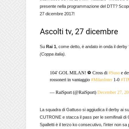
presente nella programmazione del DTT? Scopria
27 dicembre 2017!
Ascolti tv, 27 dicembre
Su
Rai 1
, come detto, è andato in onda il derby
(Coppa italia).
104' GOL MILAN! ⚽ Cross di
#Suso
e des
rossoneri in vantaggio
#MilanInter
1-0
#TI
— RaiSport (@RaiSport)
December 27, 2
La squadra di Gattuso si aggiudica il derby ai s
CUTRONE e stacca il pass per le semifinali di Co
Spalletti è il terzo ko consecutivo, l’inter non sa