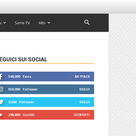
w
Serie TV
Altri
EGUICI SUI SOCIAL
540,000
Fans
MI PIACE
550,000
Follower
SEGUI
9,300
Follower
SEGUI
290,000
Iscritti
ISCRIVITI