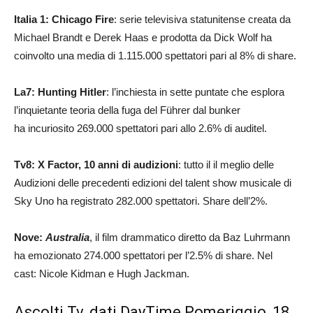
Italia 1: Chicago Fire
: serie televisiva statunitense creata da
Michael Brandt e Derek Haas e prodotta da Dick Wolf ha
coinvolto una media di 1.115.000 spettatori pari al 8% di share.
La7: Hunting Hitler
: l’inchiesta in sette puntate che esplora
l’inquietante teoria della fuga del Führer dal bunker
ha incuriosito 269.000 spettatori pari allo 2.6% di auditel.
Tv8: X Factor, 10 anni di audizioni
: tutto il il meglio delle
Audizioni delle precedenti edizioni del talent show musicale di
Sky Uno ha registrato 282.000 spettatori. Share dell’2%.
Nove:
Australia
, il film drammatico diretto da Baz Luhrmann
ha emozionato 274.000 spettatori per l’2.5% di share. Nel
cast: Nicole Kidman e Hugh Jackman.
Ascolti Tv, dati DayTime Pomeriggio, 18