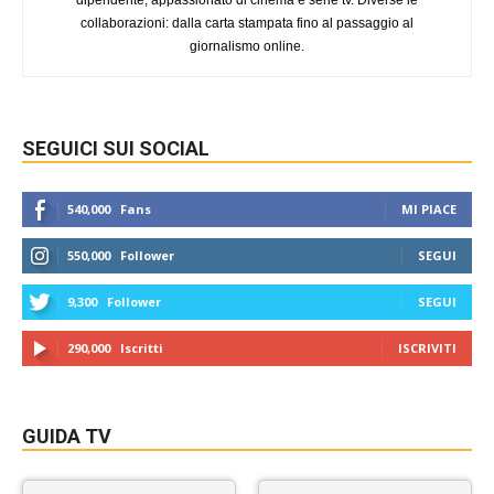
dipendente, appassionato di cinema e serie tv. Diverse le
collaborazioni: dalla carta stampata fino al passaggio al
giornalismo online.
SEGUICI SUI SOCIAL
540,000
Fans
MI PIACE
550,000
Follower
SEGUI
9,300
Follower
SEGUI
290,000
Iscritti
ISCRIVITI
GUIDA TV