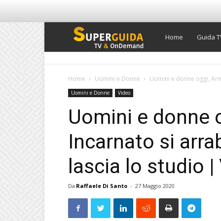
Super
Home
Guida T
Guida
Home
Uomini e Donne
Uomini e donne oggi, Arma
Uomini e Donne
Video
TV
Uomini e donne 
Incarnato si arra
lascia lo studio |
Da
Raffaele Di Santo
-
27 Maggio 2020