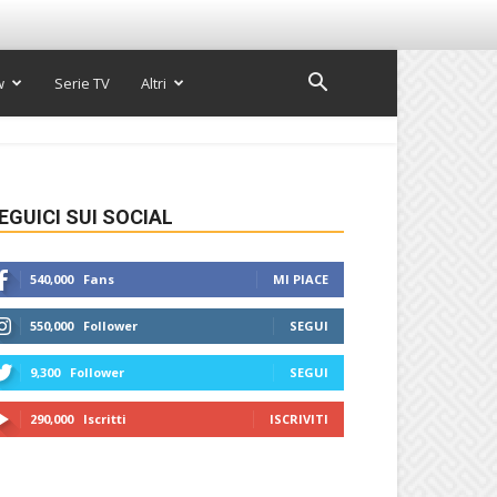
w
Serie TV
Altri
EGUICI SUI SOCIAL
540,000
Fans
MI PIACE
550,000
Follower
SEGUI
9,300
Follower
SEGUI
290,000
Iscritti
ISCRIVITI