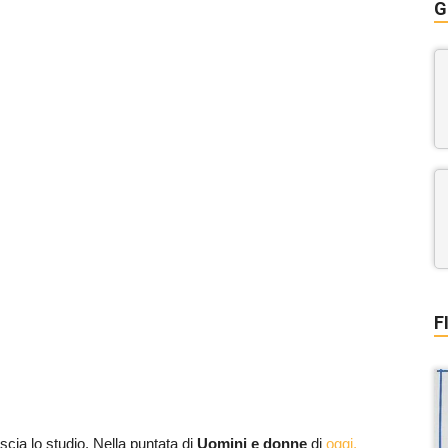
G
F
scia lo studio. Nella puntata di
Uomini e donne
di
oggi,