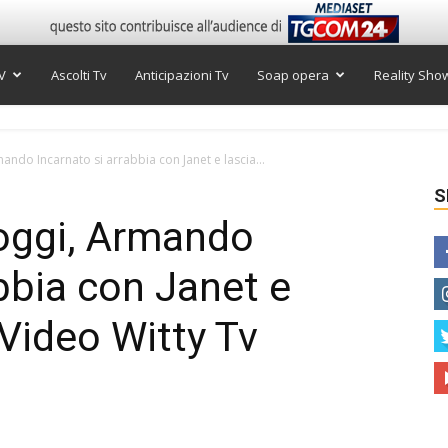
V
Ascolti Tv
Anticipazioni Tv
Soap opera
Reality Sho
ndo Incarnato si arrabbia con Janet e lascia...
S
oggi, Armando
bbia con Janet e
 Video Witty Tv