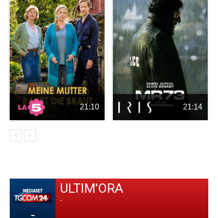
21:10
21:14
ULTIM'ORA
-
-