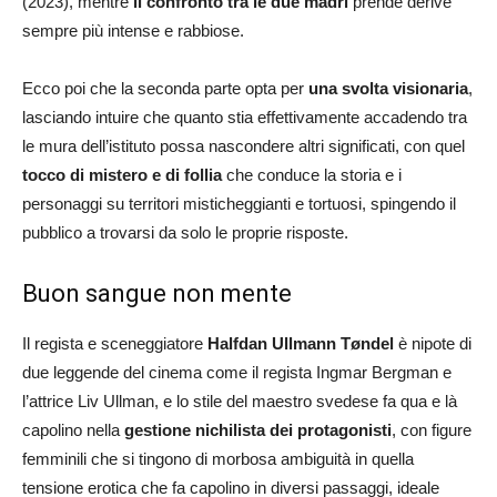
(2023), mentre
il confronto tra le due madri
prende derive
sempre più intense e rabbiose.
Ecco poi che la seconda parte opta per
una svolta visionaria
,
lasciando intuire che quanto stia effettivamente accadendo tra
le mura dell’istituto possa nascondere altri significati, con quel
tocco di mistero e di follia
che conduce la storia e i
personaggi su territori misticheggianti e tortuosi, spingendo il
pubblico a trovarsi da solo le proprie risposte.
Buon sangue non mente
Il regista e sceneggiatore
Halfdan Ullmann Tøndel
è nipote di
due leggende del cinema come il regista Ingmar Bergman e
l’attrice Liv Ullman, e lo stile del maestro svedese fa qua e là
capolino nella
gestione nichilista dei protagonisti
, con figure
femminili che si tingono di morbosa ambiguità in quella
tensione erotica che fa capolino in diversi passaggi, ideale