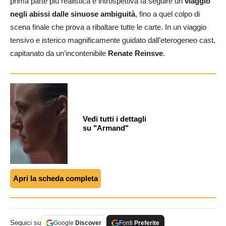
prima parte più realistica e introspettiva fa seguire un
viaggio
negli abissi dalle sinuose ambiguità
, fino a quel colpo di
scena finale che prova a ribaltare tutte le carte. In un viaggio
tensivo e isterico magnificamente guidato dall’eterogeneo cast,
capitanato da un’incontenibile
Renate Reinsve
.
Vedi tutti i dettagli
su "Armand"
Apri la scheda completa
Seguici su
Google
Discover
Fonti
Preferite