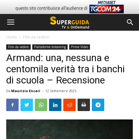
Home
Film da vedere
Film da vedere
Piattaforme streaming
Prime Video
Armand: una, nessuna e
centomila verità tra i banchi
di scuola – Recensione
Da
Maurizio Encari
-
12 Settembre 2025