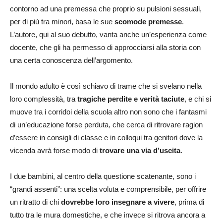
contorno ad una premessa che proprio su pulsioni sessuali,
per di più tra minori, basa le sue
scomode premesse
.
L’autore, qui al suo debutto, vanta anche un’esperienza come
docente, che gli ha permesso di approcciarsi alla storia con
una certa conoscenza dell’argomento.
Il mondo adulto è così schiavo di trame che si svelano nella
loro complessità, tra
tragiche perdite e verità taciute
, e chi si
muove tra i corridoi della scuola altro non sono che i fantasmi
di un’educazione forse perduta, che cerca di ritrovare ragion
d’essere in consigli di classe e in colloqui tra genitori dove la
vicenda avrà forse modo di
trovare una via d’uscita
.
I due bambini, al centro della questione scatenante, sono i
“grandi assenti”: una scelta voluta e comprensibile, per offrire
un ritratto di chi
dovrebbe loro insegnare a vivere
, prima di
tutto tra le mura domestiche, e che invece si ritrova ancora a